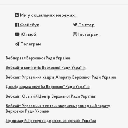
Ми у соціальних мережах:
Фейсбук
Твіттер
Ютьюб
Інстаграм
Телеграм
Вебпортал Верховної Ради України
Вебсайти комітетів Верховної Ради України
Вебсайт Управління кадрів Апарату Верховної Ради України
Дослідницька служба Верховної Ради України
Вебсайт Освітній Центр Верховної Ради України
Вебсайт Управління з питань звернень громадян Апарату
Верховної Ради України
Інформаційні ресурси державних органів України