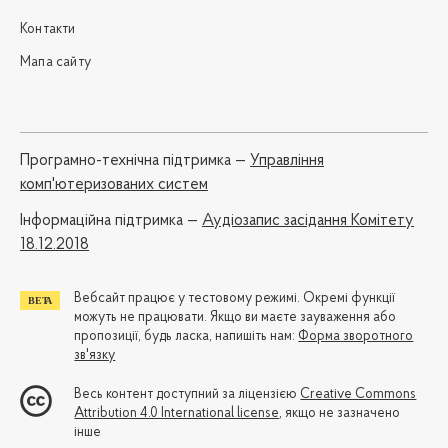
Контакти
Мапа сайту
Програмно-технічна підтримка —
Управління
комп'ютеризованих систем
Iнформаційна підтримка —
Аудіозапис засідання Комітету
18.12.2018
Вебсайт працює у тестовому режимі. Окремі функції
можуть не працювати. Якщо ви маєте зауваження або
пропозиції, будь ласка, напишіть нам:
Форма зворотного
зв'язку
Весь контент доступний за ліцензією
Creative Commons
Attribution 4.0 International license
, якщо не зазначено
інше