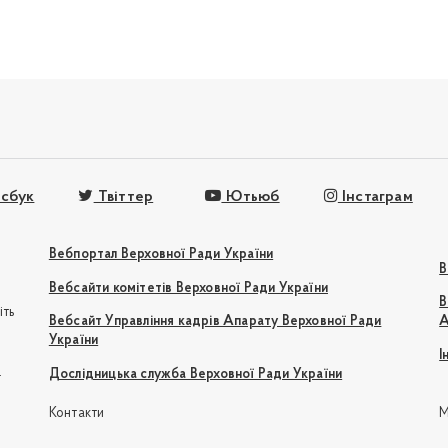
сбук
Твіттер
Ютьюб
Інстаграм
Вебпортал Верховної Ради України
В
Вебсайти комітетів Верховної Ради України
В
іть
Вебсайт Управління кадрів Апарату Верховної Ради
А
України
І
e
Дослідницька служба Верховної Ради України
Контакти
М