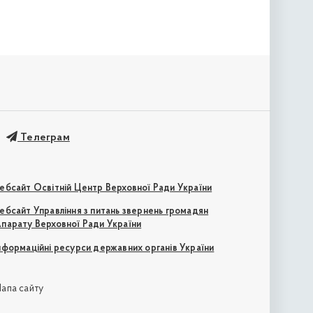
Телеграм
ебсайт Освітній Центр Верховної Ради України
ебсайт Управління з питань звернень громадян
парату Верховної Ради України
нформаційні ресурси державних органів України
апа сайту