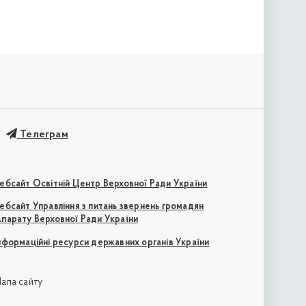
Телеграм
ебсайт Освітній Центр Верховної Ради України
ебсайт Управління з питань звернень громадян
парату Верховної Ради України
нформаційні ресурси державних органів України
апа сайту