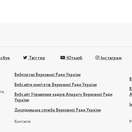
сбук
Твіттер
Ютьюб
Інстаграм
Вебпортал Верховної Ради України
В
Вебсайти комітетів Верховної Ради України
В
іть
Вебсайт Управління кадрів Апарату Верховної Ради
А
України
І
e
Дослідницька служба Верховної Ради України
Контакти
М