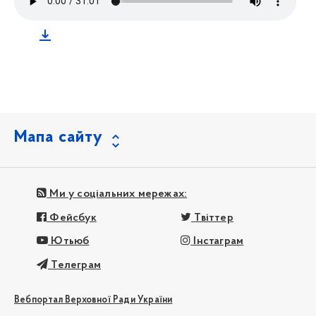
Мапа сайту
Ми у соціальних мережах:
Фейсбук
Твіттер
Ютьюб
Інстаграм
Телеграм
Вебпортал Верховної Ради України