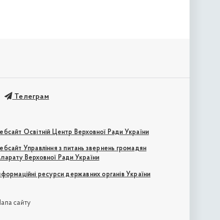
Телеграм
ебсайт Освітній Центр Верховної Ради України
ебсайт Управління з питань звернень громадян
парату Верховної Ради України
нформаційні ресурси державних органів України
апа сайту