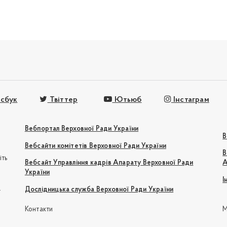
сбук
Твіттер
Ютьюб
Інстаграм
Вебпортал Верховної Ради України
В
Вебсайти комітетів Верховної Ради України
В
іть
Вебсайт Управління кадрів Апарату Верховної Ради
А
України
І
e
Дослідницька служба Верховної Ради України
Контакти
М