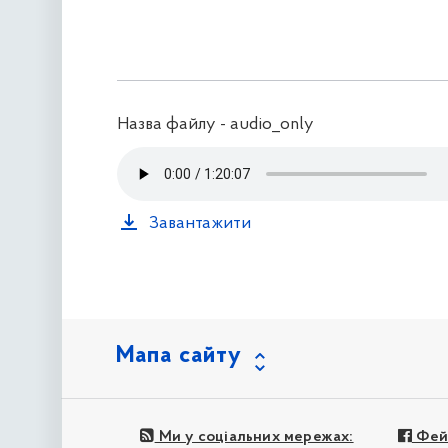
Назва файлу - audio_only
Завантажити
Мапа сайту
Ми у соціальних мережах:
Фей