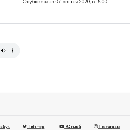
Опубліковано 07 жовтня 2020, о 18:00
сбук
Твіттер
Ютьюб
Інстаграм