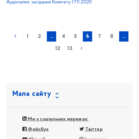
Аудіозапис засідання Комітету 17.11.2020
1
2
...
4
5
6
7
8
...
12
13
Мапа сайту
Ми у соціальних мережах:
Фейсбук
Твіттер