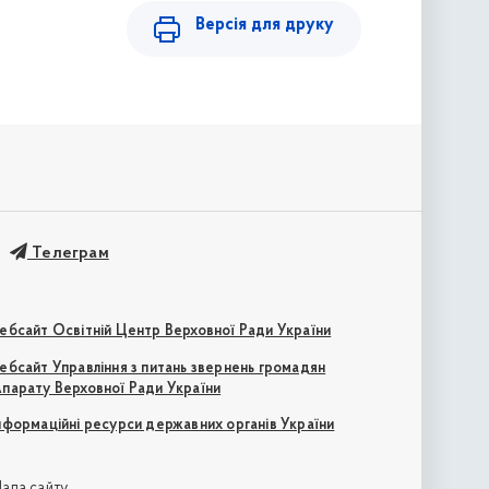
Версія для друку
Телеграм
ебсайт Освітній Центр Верховної Ради України
ебсайт Управління з питань звернень громадян
парату Верховної Ради України
нформаційні ресурси державних органів України
апа сайту