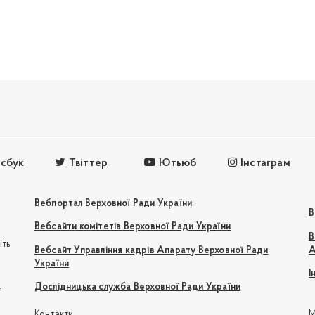
сбук
Твіттер
Ютьюб
Інстаграм
Вебпортал Верховної Ради України
В
Вебсайти комітетів Верховної Ради України
В
іть
Вебсайт Управління кадрів Апарату Верховної Ради
А
України
І
e
Дослідницька служба Верховної Ради України
Контакти
М