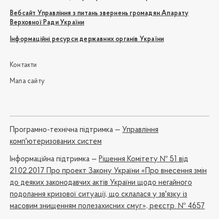
Вебсайт Управління з питань звернень громадян Апарату
Верховної Ради України
Інформаційні ресурси державних органів України
Контакти
Мапа сайту
Програмно-технічна підтримка —
Управління
комп'ютеризованих систем
Iнформаційна підтримка —
Рішення Комітету № 51 від
21.02.2017 Про проект Закону України «Про внесення змін
до деяких законодавчих актів України щодо негайного
подолання кризової ситуації, що склалася у зв'язку із
масовим знищенням полезахисних смуг», реєстр. № 4657