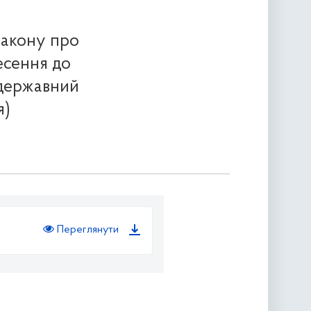
Закону про
есення до
 державний
я)
Переглянути