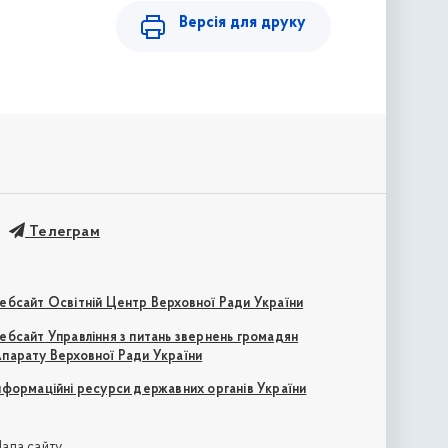
Версія для друку
Телеграм
ебсайт Освітній Центр Верховної Ради України
ебсайт Управління з питань звернень громадян
парату Верховної Ради України
нформаційні ресурси державних органів України
апа сайту