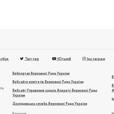
сбук
Твіттер
Ютьюб
Інстаграм
Вебпортал Верховної Ради України
В
Вебсайти комітетів Верховної Ради України
В
іть
Вебсайт Управління кадрів Апарату Верховної Ради
А
України
І
e
Дослідницька служба Верховної Ради України
Контакти
М