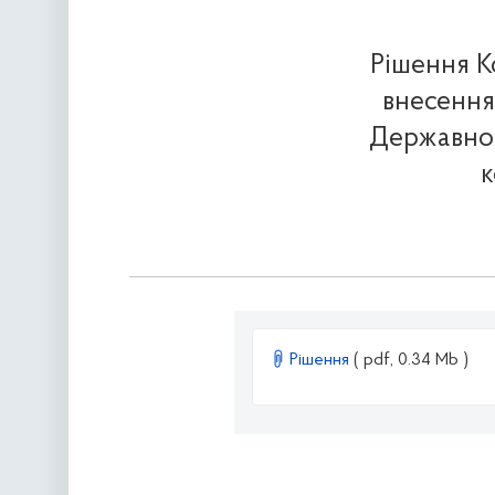
Рішення К
внесення
Державног
к
Рішення
( pdf, 0.34 Mb )