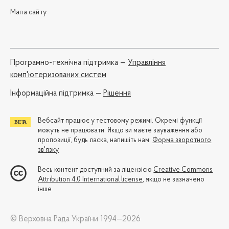
Мапа сайту
Програмно-технічна підтримка —
Управління
комп'ютеризованих систем
Iнформаційна підтримка —
Рішення
Вебсайт працює у тестовому режимі. Окремі функції
можуть не працювати. Якщо ви маєте зауваження або
пропозиції, будь ласка, напишіть нам:
Форма зворотного
зв'язку
Весь контент доступний за ліцензією
Creative Commons
Attribution 4.0 International license
, якщо не зазначено
інше
© Верховна Рада України 1994—2026