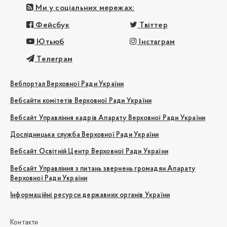
Ми у соціальних мережах:
Фейсбук
Твіттер
Ютьюб
Інстаграм
Телеграм
Вебпортал Верховної Ради України
Вебсайти комітетів Верховної Ради України
Вебсайт Управління кадрів Апарату Верховної Ради України
Дослідницька служба Верховної Ради України
Вебсайт Освітній Центр Верховної Ради України
Вебсайт Управління з питань звернень громадян Апарату
Верховної Ради України
Інформаційні ресурси державних органів України
Контакти