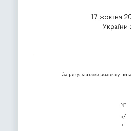
17 жовтня 2
України 
За результатами розгляду пит
№
п/
п