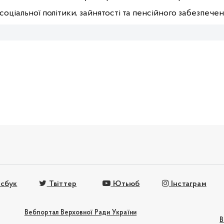
соціальної політики,
зайнятості
та пенсійного забезпече
сбук
Твіттер
Ютьюб
Інстаграм
Вебпортал Верховної Ради України
В