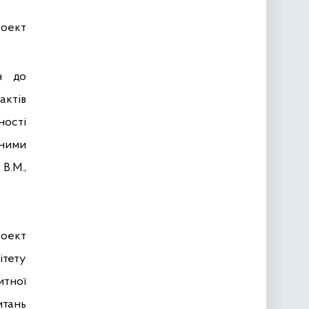
роект
н до
актів
ості
дними
.М.,
роект
тету
итної
итань