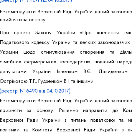
(реєстр. № 7118-1 від 04.10.2017)
Рекомендувати Верховній Раді України даний законоп
прийняти за основу
Про проект Закону України «Про внесення змі
Податкового кодексу України та деяких законодавчих 
України щодо стимулювання створення та діяльн
сімейних фермерських господарств», поданий наро
депутатами України Івченком В.Є., Давиденком В
Остріковою Т.Г., Гудзенком В.І. та іншими
(реєстр. № 6490 від 04.10.2017)
Рекомендувати Верховній Раді України даний законоп
прийняти за основу. Рішення направити до Комі
Верховної Ради України з питань податкової та м
політики та Комітету Верховної Ради України з п