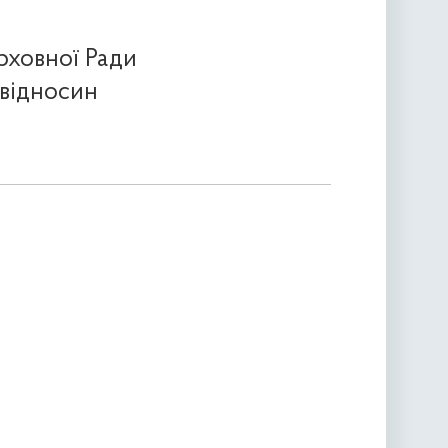
рховної Ради
 відносин