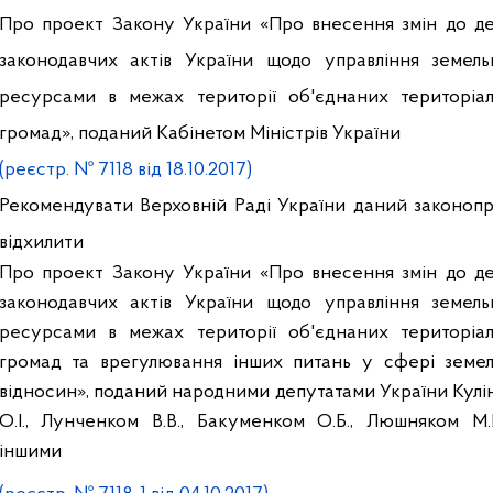
Про проект Закону України «Про внесення змін до д
законодавчих актів України щодо управління земел
ресурсами в межах території об'єднаних територіа
громад», поданий Кабінетом Міністрів України
(реєстр. № 7118 від 18.10.2017)
Рекомендувати Верховній Раді України даний законоп
відхилити
Про проект Закону України «Про внесення змін до д
законодавчих актів України щодо управління земел
ресурсами в межах території об'єднаних територіа
громад та врегулювання інших питань у сфері земе
відносин», поданий народними депутатами України Кулі
О.І., Лунченком В.В., Бакуменком О.Б., Люшняком М.
іншими