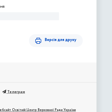
ння
Версія для друку
Телеграм
ебсайт Освітній Центр Верховної Ради України