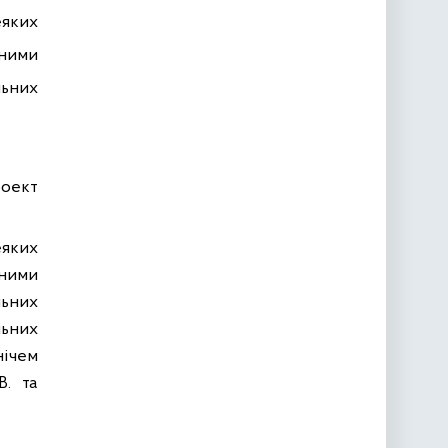
еяких
ьними
льних
роект
еяких
ьними
льних
льних
нічем
В. та