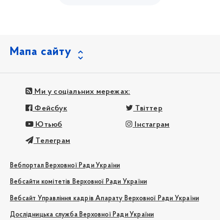
Мапа сайту
Ми у соціальних мережах:
Фейсбук
Твіттер
Ютьюб
Інстаграм
Телеграм
Вебпортал Верховної Ради України
Вебсайти комітетів Верховної Ради України
Вебсайт Управління кадрів Апарату Верховної Ради України
Дослідницька служба Верховної Ради України