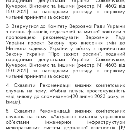
народними депутатами України Соломчуком,
Кучером, Вінтоняк та іншими (реєстр. № 4602 від
16.01.2021)
за наслідками розгляду в першому
читанні прийняти за основу.
3. Звернутися до Комітету Верховної Ради України
з питань фінансів, податкової та митної політики з
пропозицією рекомендувати Верховній Раді
України
проект Закону про внесення змін до
Митного кодексу України у зв’язку з прийняттям
Закону України "Про захист рослин", поданий
народними депутатами України Соломчуком,
Кучером, Вінтоняк та іншими (реєстр. № 4603 від
16.01.2021)
за наслідками розгляду в першому
читанні прийняти за основу.
4.
Схвалити Рекомендації виїзних комітетських
слухань на тему: «Рибна галузь: простежуваність
«від вилову до споживання»(20 липня 2023 року, м.
Ізмаїл).
5. Схвалити
Рекомендації виїзних комітетських
слухань на тему: «Актуальні питання управління
об'єктами інженерної інфраструктури
меліоративних систем державної власності» (19