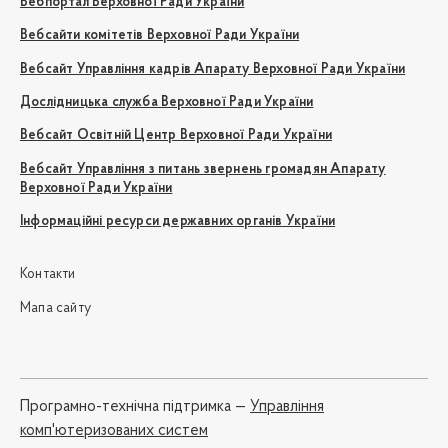
Вебпортал Верховної Ради України
Вебсайти комітетів Верховної Ради України
Вебсайт Управління кадрів Апарату Верховної Ради України
Дослідницька служба Верховної Ради України
Вебсайт Освітній Центр Верховної Ради України
Вебсайт Управління з питань звернень громадян Апарату
Верховної Ради України
Інформаційні ресурси державних органів України
Контакти
Мапа сайту
Програмно-технічна підтримка —
Управління
комп'ютеризованих систем