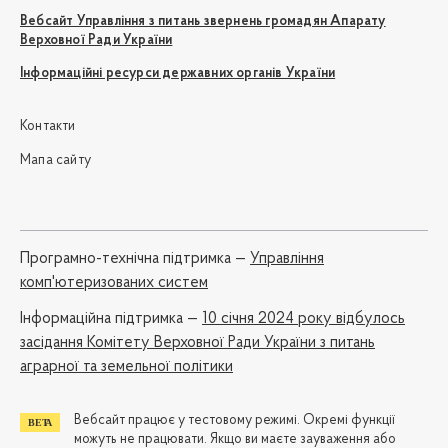
Вебсайт Управління з питань звернень громадян Апарату
Верховної Ради України
Інформаційні ресурси державних органів України
Контакти
Мапа сайту
Програмно-технічна підтримка —
Управління
комп'ютеризованих систем
Iнформаційна підтримка —
10 січня 2024 року відбулось
засідання Комітету Верховної Ради України з питань
аграрної та земельної політики
Вебсайт працює у тестовому режимі. Окремі функції
можуть не працювати. Якщо ви маєте зауваження або