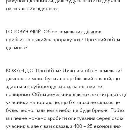
рахунок цієї знижки, далі будуть платити державі
на загальних підставах.
ГОЛОВУЮЧИЙ. Об’єм земельних ділянок,
приблизно є якийсь прорахунок? Про який об’єм
іде мова?
КОХАН Д.О. Про об’єм? Дивіться, об’єм земельних
ділянок не може бути апріорі більший ніж той, що
здається в суборенду зараз, на інші ми не
поширимо. Об’єм земельних ділянок, які виграють ці
учасники на торгах, це, що б я зараз не сказав, це
буде, чесно, пальцем в небо, це буде брехня. Тобто
ми певне можемо зробити опитування серед своїх
учасників, але я вам сказав, з 400 – 25 економічно