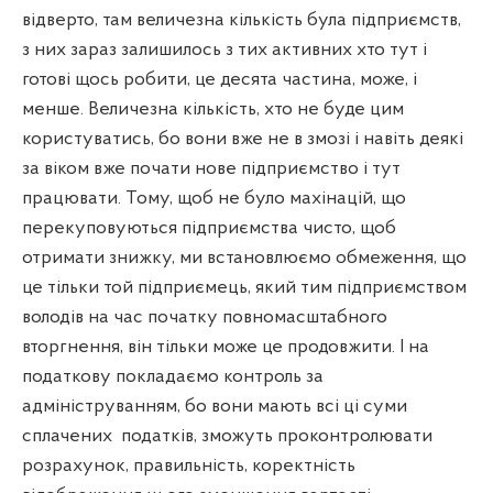
відверто, там величезна кількість була підприємств,
з них зараз залишилось з тих активних хто тут і
готові щось робити, це десята частина, може, і
менше. Величезна кількість, хто не буде цим
користуватись, бо вони вже не в змозі і навіть деякі
за віком вже почати нове підприємство і тут
працювати. Тому, щоб не було махінацій, що
перекуповуються підприємства чисто, щоб
отримати знижку, ми встановлюємо обмеження, що
це тільки той підприємець, який тим підприємством
володів на час початку повномасштабного
вторгнення, він тільки може це продовжити. І на
податкову покладаємо контроль за
адмініструванням, бо вони мають всі ці суми
сплачених
податків, зможуть проконтролювати
розрахунок, правильність, коректність