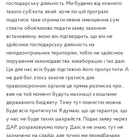
господарську діяльність. Ми будемо від кожного
такого суб’єкта, який
хоче по цій програмі
податися, таке отримати певне зменшення сум
сплати, обов’язково подати заяву законом
встановлену, якою він підтвердить, що він не
здійснює господарську діяльність на
непідконтрольних територіях, тобто не здійснює
порушення законодавства, колаборацію і так далі.
Це для нас всіх буде підставою його пропустити. А
не дай бог, хтось захоче гратися, для
правоохоронних органів це пряма розписка про...
вже на той момент будуть махінації з коштами
державного бюджету. Тому тут повністю можна
буде всіх притягнути. Я думаю, що це гарантує, що
у нас не буде таких шахрайств. Подає заяву через
ДАР, розраховуємо пільгу. Далі, я не знаю, тут не
зазначено на слайді, але точно ми передбачали,