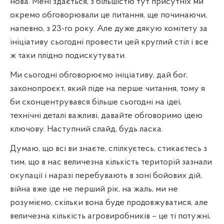
нова. Мені здається, з більшістю тут присутніх ми
окремо обговорювали це питання, ще починаючи,
напевно, з 23-го року. Але дуже дякую комітету за
ініціативу сьогодні провести цей круглий стіл і все
ж таки плідно подискутувати.
Ми сьогодні обговорюємо ініціативу, дай бог,
законопроєкт, який піде на перше читання, тому я
би сконцентрувався більше сьогодні на ідеї,
технічні деталі важливі, давайте обговоримо ідею
ключову. Наступний слайд, будь ласка.
Думаю, що всі ви знаєте, спілкуєтесь, стикаєтесь з
тим, що в нас величезна кількість територій зазнали
окупації і наразі перебувають в зоні бойових дій,
війна вже іде не перший рік, на жаль, ми не
розуміємо, скільки вона буде продовжуватися, але
величезна кількість агровиробників – це ті потужні,