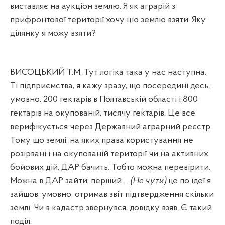
виставляє на аукціон землю. Я як аграрій з
прифронтової території хочу цю землю взяти. Яку
ділянку я можу взяти?
ВИСОЦЬКИЙ Т.М. Тут логіка така у нас наступна.
Ті підприємства, я кажу зразу, що посередині десь,
умовно, 200 гектарів в Полтавській області і 800
гектарів на окупованій, тисячу гектарів. Це все
верифікується через Державний аграрний реєстр.
Тому що землі, на яких права користування не
розірвані і на окупованій території чи на активних
бойових дій, ДАР бачить. Тобто можна перевірити.
Можна в ДАР зайти, перший ...
(Не чути)
це по ідеї я
зайшов, умовно, отримав звіт підтвердження скільки
землі. Чи в кадастр звернувся, довідку взяв. Є такий
поділ.