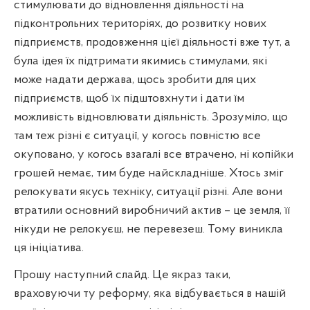
стимулювати до відновлення діяльності на
підконтрольних територіях, до розвитку нових
підприємств, продовження цієї діяльності вже тут, а
була ідея їх підтримати якимись стимулами, які
може надати держава, щось зробити для цих
підприємств, щоб їх підштовхнути і дати їм
можливість відновлювати діяльність. Зрозуміло, що
там теж різні є ситуації, у когось повністю все
окуповано, у когось взагалі все втрачено, ні копійки
грошей немає, тим буде найскладніше. Хтось зміг
релокувати якусь техніку, ситуації різні. Але вони
втратили основний виробничий актив – це земля, її
нікуди не релокуєш, не перевезеш. Тому виникла
ця ініціатива.
Прошу наступний слайд. Це якраз таки,
враховуючи ту реформу, яка відбувається в нашій