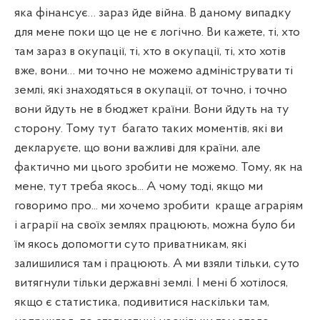
яка фінансує… зараз йде війна. В даному випадку
для мене поки що це не є логічно. Ви кажете, ті, хто
там зараз в окупації, ті, хто в окупації, ті, хто хотів
вже, вони… ми точно не можемо адмініструвати ті
землі, які знаходяться в окупації, от точно, і точно
вони йдуть не в бюджет країни. Вони йдуть на ту
сторону. Тому тут
багато таких моментів, які ви
декларуєте, що вони важливі для країни, але
фактично ми цього зробити не можемо. Тому, як на
мене, тут треба якось... А чому тоді, якщо ми
говоримо про... ми хочемо зробити
краще аграріям
і аграрії на своїх землях працюють, можна було би
їм якось допомогти суто приватникам, які
залишилися там і працюють. А ми взяли тільки, суто
витягнули тільки державні землі. І мені б хотілося,
якщо є статистика, подивитися наскільки там,