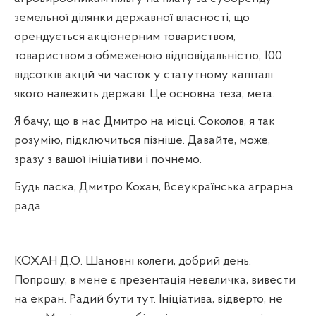
земельної ділянки державної власності, що
орендується акціонерним товариством,
товариством з обмеженою відповідальністю, 100
відсотків акцій чи часток у статутному капіталі
якого належить державі. Це основна теза, мета.
Я бачу, що в нас Дмитро на місці. Соколов, я так
розумію, підключиться пізніше. Давайте, може,
зразу з вашої ініціативи і почнемо.
Будь ласка, Дмитро Кохан, Всеукраїнська аграрна
рада.
КОХАН Д.О. Шановні колеги, добрий день.
Попрошу, в мене є презентація невеличка, вивести
на екран. Радий бути тут. Ініціатива, відверто, не