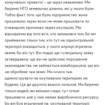
комунальні, приватні – це зараз неважливо. Ми
беремо НГО земельних ділянок, які у нього були.
Тобто факт того, що було підприємство, воно
працювало, зараз воно не може працювати по
очевидних причинах через окупацію. Ми
відкидаємо від того всіх, хто залишився там, бо ми
приймаємо тільки тих, хто тут на підконтрольній
території знаходиться, у нього апріорі втрачена
земля, бо він тут. Він подає ще і спеціальну заяву
затверджену, що він не здійснює порушення
законодавства, не займається колаборацією, що він
не обробляє там землі. Ми нічого там
адмініструвати на окупованих територіях не
будемо. Це до другого вашого питання. Ми беремо
тільки людей, які виїхали сюди, тут готові
працювати, але у них немає виробничого ресурсу,
бо він був втрачений на
окупованій території.