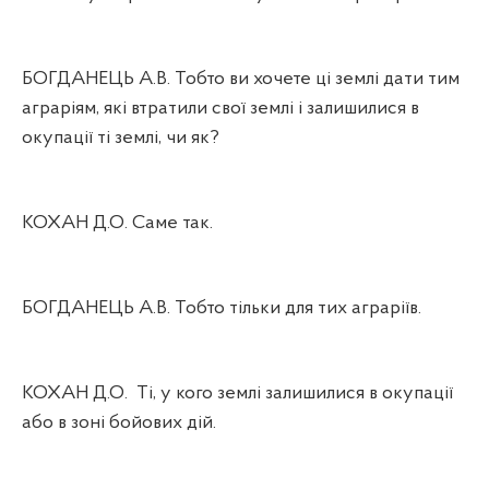
БОГДАНЕЦЬ А.В. Тобто ви хочете ці землі дати тим
аграріям, які втратили свої землі і залишилися в
окупації ті землі, чи як?
КОХАН Д.О. Саме так.
БОГДАНЕЦЬ А.В. Тобто тільки для тих аграріїв.
КОХАН Д.О.
Ті, у кого землі залишилися в окупації
або в зоні бойових дій.