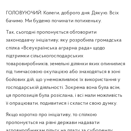
ГОЛОВУЮЧИЙ. Колеги, доброго дня. Дякую. Всіх
бачимо. Ми будемо починати потихеньку.
Так, сьогодні пропонується обговорити
законодавчу ініціативу, яку розробила громадська
спілка «Всеукраїнська аграрна рада» щодо
підтримки сільськогосподарських
товаровиробників, земельні ділянки яких опинилися
під тимчасовою окупацією або знаходяться в зоні
бойових дій, що унеможливлює їх використання у
господарській діяльності. Зокрема вона була всім,
ця пропозиція була розіслана, і всі мали можливість
її опрацювати, подивитися і скласти свою думку.
Якщо коротко про ініціативу, то спілкою
пропонується на рівні держави надавати
агровиробникам пільгу на плату за суборенду