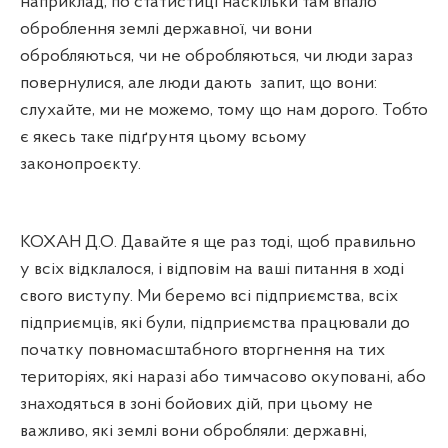
наприклад, по статистиці наскільки там впало
оброблення землі державної, чи вони
обробляються, чи не обробляються, чи люди зараз
повернулися, але люди дають
запит, що вони:
слухайте, ми не можемо, тому що нам дорого. Тобто
є якесь таке підґрунтя цьому всьому
законопроєкту.
КОХАН Д.О. Давайте я ще раз тоді, щоб правильно
у всіх відклалося, і відповім на ваші питання в ході
свого виступу. Ми беремо всі підприємства, всіх
підприємців, які були, підприємства працювали до
початку повномасштабного вторгнення на тих
територіях, які наразі або тимчасово окуповані, або
знаходяться в зоні бойових дій, при цьому не
важливо, які землі вони обробляли: державні,