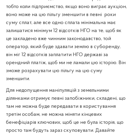
тобто коли підприємство, якщо воно виграє аукціон,
воно може на цю пільгу зменшити в певні
роки
суму сплат, але все одно сплата мінімальна має
залишатися мінімум 12 відсотків НГО на те, щоб як
це закладено вже чинним законодавство, той
оператор, який буде здавати землю в суборенду,
він міг 12 відсотків заплатити НГО державі за
орендний платіж, щоб ми не ламали цю історію. Він
зможе розрахувати цю пільгу на цю суму
зменшити.
Для недопущення маніпуляцій з земельними
ділянками отримує певні запобіжники, складені, що
там не можна буде передавати в користування
третім особам, не можна міняти кінцевих
бенефіціарів ключових, щоб це не була історія, що
просто там будуть зараз скуповувати. Давайте