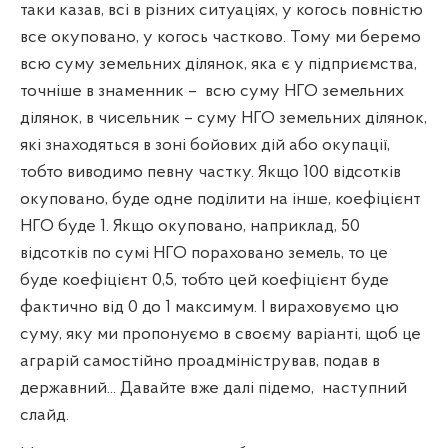
таки казав, всі в різних ситуаціях, у когось повністю
все окуповано, у когось частково. Тому ми беремо
всю суму земельних ділянок, яка є у підприємства,
точніше в знаменник –
всю суму НГО земельних
ділянок, в чисельник – суму НГО земельних ділянок,
які знаходяться в зоні бойових дій або окупації,
тобто виводимо певну частку. Якщо 100 відсотків
окуповано, буде одне поділити на інше, коефіцієнт
НГО буде 1. Якщо окуповано, наприклад, 50
відсотків по сумі НГО пораховано земель, то це
буде коефіцієнт 0,5, тобто цей коефіцієнт буде
фактично від 0 до 1 максимум. І вираховуємо цю
суму, яку ми пропонуємо в своєму варіанті, щоб це
аграрій самостійно проадміністрував, подав в
державний... Давайте вже далі підемо,
наступний
слайд.