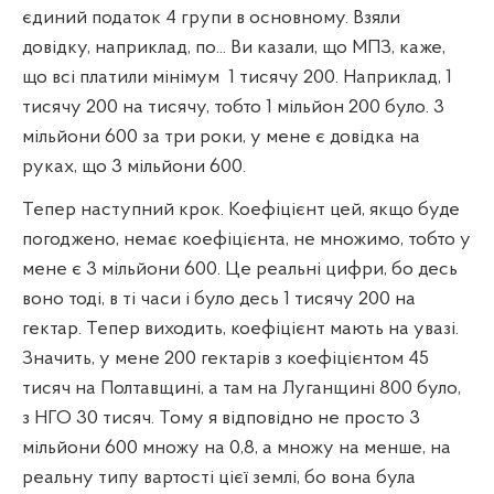
єдиний податок 4 групи в основному. Взяли
довідку, наприклад, по... Ви казали, що МПЗ, каже,
що всі платили мінімум
1 тисячу 200. Наприклад, 1
тисячу 200 на тисячу, тобто 1 мільйон 200 було. 3
мільйони 600 за три роки, у мене є довідка на
руках, що 3 мільйони 600.
Тепер наступний крок. Коефіцієнт цей, якщо буде
погоджено, немає коефіцієнта, не множимо, тобто у
мене є 3 мільйони 600. Це реальні цифри, бо десь
воно тоді, в ті часи і було десь 1 тисячу 200 на
гектар. Тепер виходить, коефіцієнт мають на увазі.
Значить, у мене 200 гектарів з коефіцієнтом 45
тисяч на Полтавщині, а там на Луганщині 800 було,
з НГО 30 тисяч. Тому я відповідно не просто 3
мільйони 600 множу на 0,8, а множу на менше, на
реальну типу вартості цієї землі, бо вона була