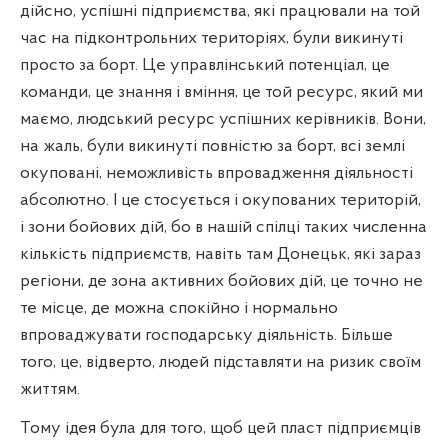
дійсно, успішні підприємства, які працювали на той
час на підконтрольних територіях, були викинуті
просто за борт. Це управлінський потенціал, це
команди, це знання і вміння, це той ресурс, який ми
маємо, людський ресурс успішних керівників. Вони,
на жаль, були викинуті повністю за борт, всі землі
окуповані, неможливість впровадження діяльності
абсолютно. І це стосується і окупованих територій,
і зони бойових дій, бо в нашій спілці таких численна
кількість підприємств, навіть там Донецьк, які зараз
регіони, де зона активних бойових дій, це точно не
те місце, де можна спокійно і нормально
впроваджувати господарську діяльність. Більше
того, це, відверто, людей підставляти на ризик своїм
життям.
Тому ідея була для того, щоб цей пласт підприємців