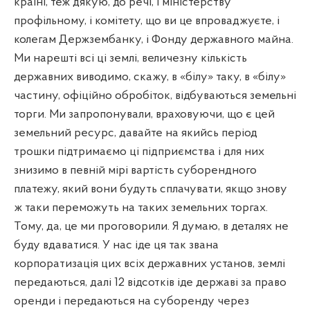
країні, теж дякую, до речі, і міністерству
профільному, і комітету, що ви це впроваджуєте, і
колегам Держзембанку, і Фонду державного майна.
Ми нарешті всі ці землі, величезну кількість
державних виводимо, скажу, в «білу» таку, в «білу»
частину, офіційно обробіток, відбуваються земельні
торги. Ми запропонували, враховуючи, що є цей
земельний ресурс, давайте на якийсь період
трошки підтримаємо ці підприємства і для них
знизимо в певній мірі вартість суборендного
платежу, який вони будуть сплачувати, якщо знову
ж таки переможуть на таких земельних торгах.
Тому, да, це ми проговорили. Я думаю, в деталях не
буду вдаватися. У нас іде ця так звана
корпоратизація цих всіх державних установ, землі
передаються, далі 12 відсотків іде державі за право
оренди і передаються на суборенду через