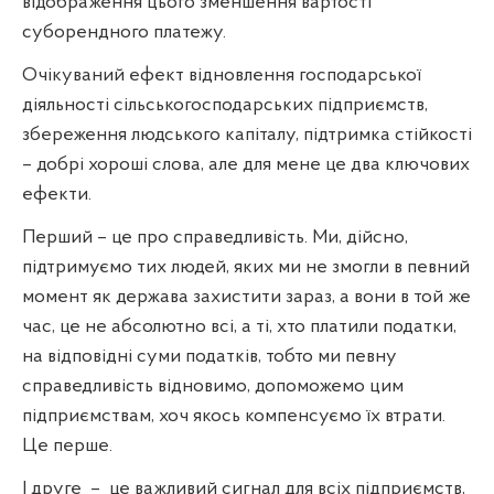
відображення цього зменшення вартості
суборендного платежу.
Очікуваний ефект відновлення господарської
діяльності сільськогосподарських підприємств,
збереження людського капіталу, підтримка стійкості
– добрі хороші слова, але для мене це два ключових
ефекти.
Перший – це про справедливість. Ми, дійсно,
підтримуємо тих людей, яких ми не змогли в певний
момент як держава захистити зараз, а вони в той же
час, це не абсолютно всі, а ті, хто платили податки,
на відповідні суми податків, тобто ми певну
справедливість відновимо, допоможемо цим
підприємствам, хоч якось компенсуємо їх втрати.
Це перше.
І друге
–
це важливий сигнал для всіх підприємств,