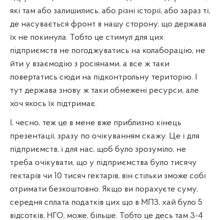
які там або залишились, або різні історії, або зараз ті,
де насувається фронт в нашу сторону, що держава
їх не покинула. Тобто це стимул для цих
підприємств не погоджуватись на колаборацію, не
йти у взаємодію з росіянами, а все ж таки
повертатись сюди на підконтрольну територію. І
тут держава знову ж таки обмежені ресурси, але
хоч якось їх підтримає.
І, чесно, теж це в мене вже приблизно кінець
презентації, зразу по очікуванням скажу. Це і для
підприємств, і для нас, щоб було зрозуміло, не
треба очікувати, що у підприємства було тисячу
гектарів чи 10 тисяч гектарів, він стільки зможе собі
отримати безкоштовно. Якщо ви порахуєте суму,
середня сплата податків цих що в МПЗ, хай було 5
відсотків, НГО, може, більше. Тобто це десь там 3-4