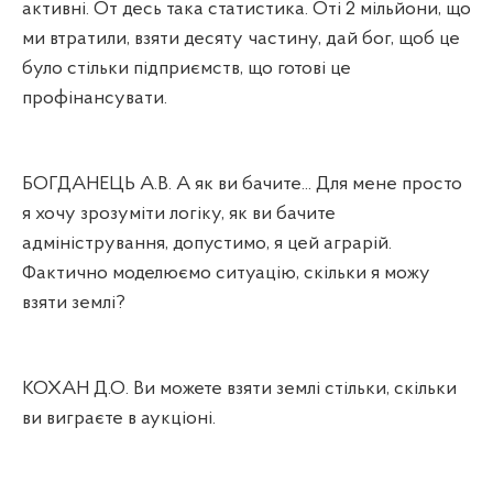
активні. От десь така статистика. Оті 2 мільйони, що
ми втратили, взяти десяту частину, дай бог, щоб це
було стільки підприємств, що готові це
профінансувати.
БОГДАНЕЦЬ А.В. А як ви бачите... Для мене просто
я хочу зрозуміти логіку, як ви бачите
адміністрування, допустимо, я цей аграрій.
Фактично моделюємо ситуацію, скільки я можу
взяти землі?
КОХАН Д.О. Ви можете взяти землі стільки, скільки
ви виграєте в аукціоні.