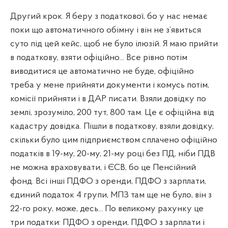
Другий крок. Я беру з податкової, бо у нас немає
поки що автоматичного обімну і він не з’явиться
суто під цей кейс, щоб не було ілюзій. Я маю прийти
в податкову, взяти офіційно... Все рівно потім
виводитися це автоматично не буде, офіційно
треба у мене прийняти документи і комусь потім,
комісії прийняти і в ДАР писати. Взяли довідку по
землі, зрозуміло, 200 тут, 800 там. Це є офіційна від
кадастру довідка. Пішли в податкову, взяли довідку,
скільки було цим підприємством сплачено офіційно
податків в 19-му, 20-му, 21-му році без ПД, ніби ПДВ
не можна враховувати, і ЄСВ, бо це Пенсійний
фонд. Всі інші ПДФО з оренди, ПДФО з зарплати,
єдиний податок 4 групи, МПЗ там ще не було, він з
22-го року, може, десь... По великому рахунку це
три податки: ПДФО з оренди, ПДФО з зарплати і