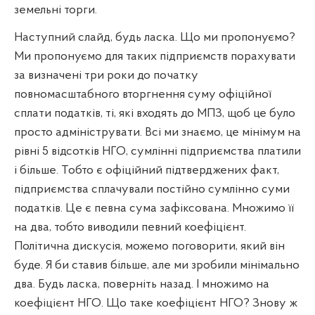
земельні торги.
Наступний слайд, будь ласка. Що ми пропонуємо?
Ми пропонуємо для таких підприємств порахувати
за визначені три роки до початку
повномасштабного вторгнення суму офіційної
сплати податків, ті, які входять до МПЗ, щоб це було
просто адмініструвати. Всі ми знаємо, це мінімум на
рівні 5 відсотків НГО, сумлінні підприємства платили
і більше. Тобто є офіційний підтверджених факт,
підприємства сплачували постійно сумлінно суми
податків. Це є певна сума зафіксована. Множимо її
на два, тобто виводили певний коефіцієнт.
Політична дискусія, можемо поговорити, який він
буде. Я би ставив більше, але ми зробили мінімально
два. Будь ласка, поверніть назад. І множимо на
коефіцієнт НГО. Що таке коефіцієнт НГО? Знову ж