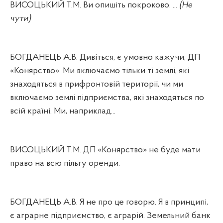
ВИСОЦЬКИЙ Т.М. Ви опишіть покроково. ...
(Не
чути)
БОГДАНЕЦЬ А.В. Дивіться, є умовно кажучи, ДП
«Конярство». Ми включаємо тільки ті землі, які
знаходяться в прифронтовій території, чи ми
включаємо землі підприємства, які знаходяться по
всій країні. Ми, наприклад...
ВИСОЦЬКИЙ Т.М. ДП «Конярство» не буде мати
право на всю пільгу оренди.
БОГДАНЕЦЬ А.В. Я не про це говорю. Я в принципі,
є аграрне підприємство, є аграрій. Земельний банк