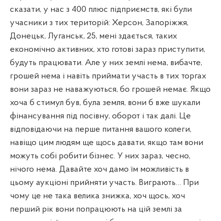
сказати, у нас з 400 плюс підприємств, які були
учасники з тих територій: Херсон, Запоріжжя,
Донецьк, Луганськ, 25, мені здається, таких
економічно активних, хто готові зараз приступити,
будуть працювати. Але у них землі нема, вибачте,
грошей нема і навіть приймати участь в тих торгах
вони зараз не наважуються, бо грошей немає. Якщо
хоча б стимул був, була земля, вони б вже шукали
фінансування під посівну, оборот і так далі. Це
відповідаючи на перше питання вашого колеги,
навіщо цим людям ще щось давати, якщо там вони
можуть собі робити бізнес. У них зараз, чесно,
нічого нема. Давайте хоч дамо їм можливість в
цьому аукціоні прийняти участь. Виграють… При
чому це не така велика знижка, хоч щось, хоч
перший рік вони попрацюють на цій землі за