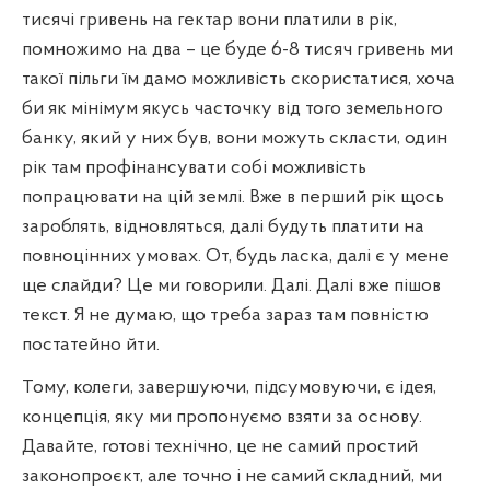
тисячі гривень на гектар вони платили в рік,
помножимо на два – це буде 6-8 тисяч гривень ми
такої пільги їм дамо можливість скористатися, хоча
би як мінімум якусь часточку від того земельного
банку, який у них був, вони можуть скласти, один
рік там профінансувати собі можливість
попрацювати на цій землі. Вже в перший рік щось
зароблять, відновляться, далі будуть платити на
повноцінних умовах. От, будь ласка, далі є у мене
ще слайди? Це ми говорили. Далі. Далі вже пішов
текст. Я не думаю, що треба зараз там повністю
постатейно йти.
Тому, колеги, завершуючи, підсумовуючи, є ідея,
концепція, яку ми пропонуємо взяти за основу.
Давайте, готові технічно, це не самий простий
законопроєкт, але точно і не самий складний, ми