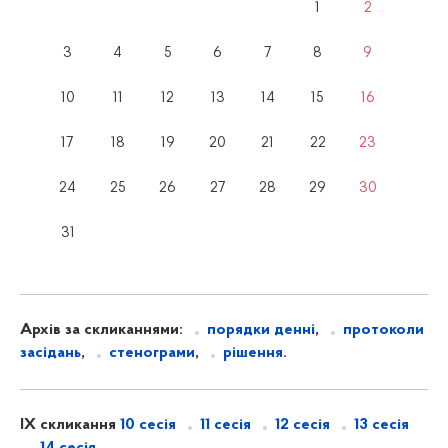
1
2
3
4
5
6
7
8
9
10
11
12
13
14
15
16
17
18
19
20
21
22
23
24
25
26
27
28
29
30
31
Архів за скликаннями:
порядки денні
,
протоколи
засідань
,
стенограми
,
рішення
.
IX скликання
10 сесія
11 сесія
12 сесія
13 сесія
14 сесія