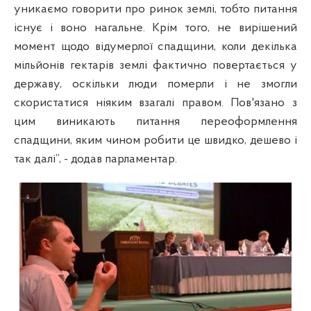
уникаємо говорити про ринок землі, тобто питання
існує і воно нагальне. Крім того, не вирішений
момент щодо відумерлої спадщини, коли декілька
мільйонів гектарів землі фактично повертається у
державу, оскільки люди померли і не змогли
скористатися ніяким взагалі правом. Пов'язано з
цим виникають питання переоформлення
спадщини, яким чином робити це швидко, дешево і
так далі”, - додав парламентар.