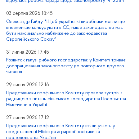
відбулась робоча нарада щодо законопроєкту №12384
03 серпня 2026 18:45
Олександр Гайду: "Щоб українські виробники могли ще
впевненіше конкурувати в ЄС, наше законодавство має
бути максимально наближене до законодавства
Європейського Союзу"
31 липня 2026 17:45
Розвиток галузі рибного господарства: у Комітеті триває
доопрацювання законопроєкту до повторного другого
читання
29 липня 2026 12:16
Представники профільного Комітету провели зустріч з
радницею з питань сільського господарства Посольства
Німеччини в Україні
27 липня 2026 17:12
Представники профільного Комітету взяли участь у
представленні Міністра аграрної політики та
продовольства України