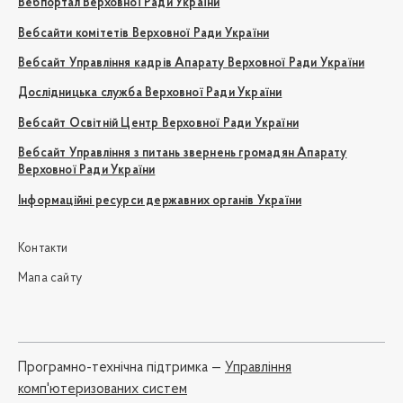
Вебпортал Верховної Ради України
Вебсайти комітетів Верховної Ради України
Вебсайт Управління кадрів Апарату Верховної Ради України
Дослідницька служба Верховної Ради України
Вебсайт Освітній Центр Верховної Ради України
Вебсайт Управління з питань звернень громадян Апарату
Верховної Ради України
Інформаційні ресурси державних органів України
Контакти
Мапа сайту
Програмно-технічна підтримка —
Управління
комп'ютеризованих систем