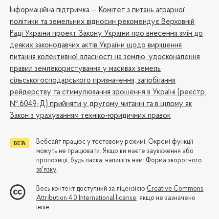
Iнформаційна підтримка —
Комітет з питань аграрної
політики та земельних відносин рекомендує Верховній
Раді України проект Закону України про внесення змін до
деяких законодавчих актів України щодо вирішення
питання колективної власності на землю, удосконалення
правил землекористування у масивах земель
сільськогосподарського призначення, запобігання
рейдерству та стимулювання зрошення в Україні (реєстр.
№ 6049-Д) прийняти у другому читанні та в цілому як
Закон з урахуванням техніко-юридичних правок
Вебсайт працює у тестовому режимі. Окремі функції
можуть не працювати. Якщо ви маєте зауваження або
пропозиції, будь ласка, напишіть нам:
Форма зворотного
зв'язку
Весь контент доступний за ліцензією
Creative Commons
Attribution 4.0 International license
, якщо не зазначено
інше