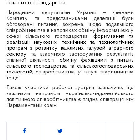
сільського господарства
.
Народними депутатами України – членами
Комітету та представниками делегації були
обговорені питання, зокрема, щодо подальшого
співробітництва в напрямках
о
бміну інформацією у
сфері сільського господарства;
формування та
реалізації наукових, технічних та технологічних
програм з розвитку важливих галузей аграрного
сектору
та взаємного застосування результатів
спільної діяльності;
обміну фахівцями з питань
сільського господарства та сільськогосподарських
технологій;
співробітництва у галузі тваринництва
тощо.
Також учасники робочої зустрічі зазначили, що
важливим напрямом українсько-індонезійського
політичного співробітництва є плідна співпраця між
Парламентами країн.
Поділитись