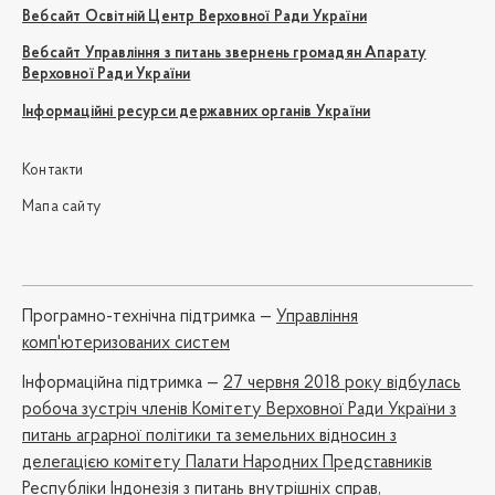
Вебсайт Освітній Центр Верховної Ради України
Вебсайт Управління з питань звернень громадян Апарату
Верховної Ради України
Інформаційні ресурси державних органів України
Контакти
Мапа сайту
Програмно-технічна підтримка —
Управління
комп'ютеризованих систем
Iнформаційна підтримка —
27 червня 2018 року відбулась
робоча зустріч членів Комітету Верховної Ради України з
питань аграрної політики та земельних відносин з
делегацією комітету Палати Народних Представників
Республіки Індонезія з питань внутрішніх справ,