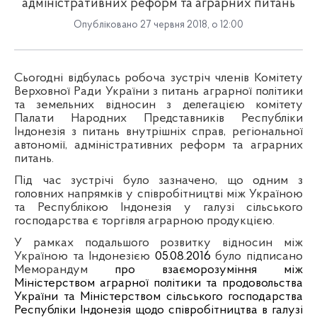
адміністративних реформ та аграрних питань
Опубліковано 27 червня 2018, о 12:00
Сьогодні
відбулась робоча зустріч членів Комітету
Верховної Ради України з питань аграрної політики
та земельних відносин з
делегацією комітету
Палати Народних Представників Республіки
Індонезія з питань внутрішніх справ, регіональної
автономії, адміністративних реформ та аграрних
питань.
Під час зустрічі було зазначено, що одним з
головних напрямків
у співробітництві між Україною
та Республікою Індонезія у галузі сільського
господарства є торгівля аграрною продукцією
.
У рамках
подальшого розвитку відносин між
Україною та Індонезією
05.08.2016
було підписано
Меморандум
про взаєморозуміння між
Міністерством аграрної політики та продовольства
України та Міністерством сільського господарства
Республіки Індонезія щодо співробітництва в галузі