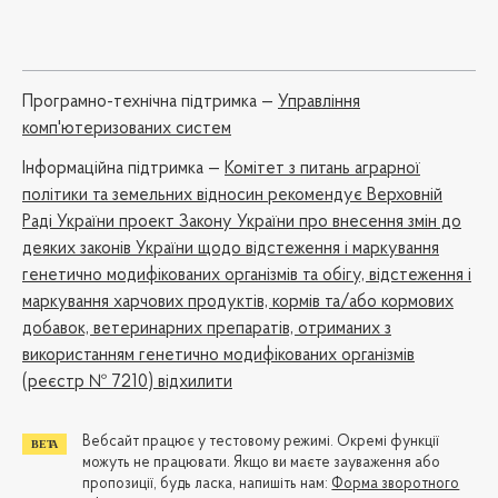
Програмно-технічна підтримка —
Управління
комп'ютеризованих систем
Iнформаційна підтримка —
Комітет з питань аграрної
політики та земельних відносин рекомендує Верховній
Раді України проект Закону України про внесення змін до
деяких законів України щодо відстеження і маркування
генетично модифікованих організмів та обігу, відстеження і
маркування харчових продуктів, кормів та/або кормових
добавок, ветеринарних препаратів, отриманих з
використанням генетично модифікованих організмів
(реєстр № 7210) відхилити
Вебсайт працює у тестовому режимі. Окремі функції
можуть не працювати. Якщо ви маєте зауваження або
пропозиції, будь ласка, напишіть нам:
Форма зворотного