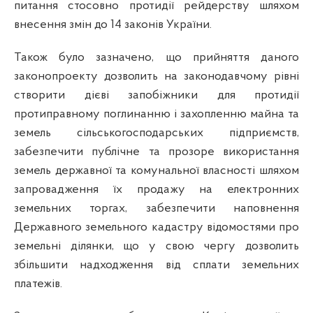
питання стосовно протидії рейдерству шляхом
внесення змін до 14 законів України.
Також було зазначено, що прийняття даного
законопроекту дозволить
на законодавчому рівні
створити дієві запобіжники для
протидії
протиправному поглинанню і захопленню майна та
земель сільськогосподарських підприємств,
забезпечити публічне та прозоре використання
земель державної та комунальної власності шляхом
запровадження їх продажу на електронних
земельних торгах, забезпечити
наповнення
Державного земельного кадастру відомостями про
земельні ділянки, що у свою чергу дозволить
збільшити надходження від сплати земельних
платежів.