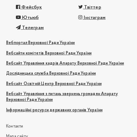
Фейсбук
Твіттер
Ютьюб
Інстаграм
Телеграм
Вебпортал Верховної Ради України
Вебсайти комітетів Верховної Ради України
Вебсайт Управління кадрів Апарату Верховної Ради України
Дослідницька служба Верховної Ради України
Вебсайт Освітній Центр Верховної Ради України
Вебсайт Управління з питань звернень громадян Апарату
Верховної Ради України
Інформаційні ресурси державних органів України
Контакти
Мапа сайту