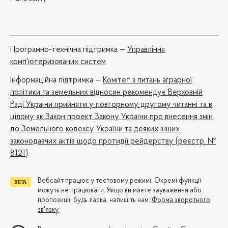
Програмно-технічна підтримка —
Управління
комп'ютеризованих систем
Iнформаційна підтримка —
Комітет з питань аграрної
політики та земельних відносин рекомендує Верховній
Раді України прийняти у повторному другому читанні та в
цілому як Закон проект Закону України про внесення змін
до Земельного кодексу України та деяких інших
законодавчих актів щодо протидії рейдерству (реєстр. №
8121)
Вебсайт працює у тестовому режимі. Окремі функції
можуть не працювати. Якщо ви маєте зауваження або
пропозиції, будь ласка, напишіть нам:
Форма зворотного
зв'язку