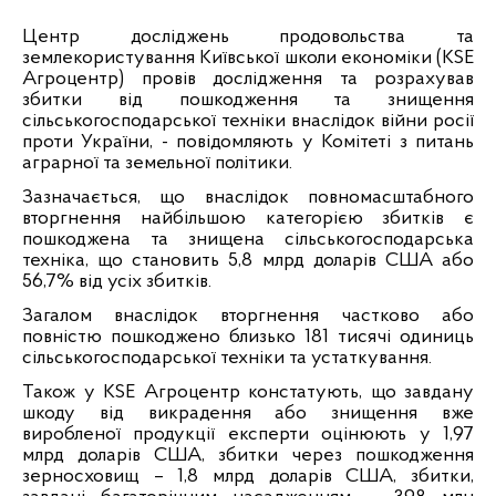
Центр досліджень продовольства та
землекористування Київської школи економіки (KSE
Агроцентр) провів дослідження та розрахував
збитки від пошкодження та знищення
сільськогосподарської техніки внаслідок війни росії
проти України, - повідомляють у Комітеті з питань
аграрної та земельної політики.
Зазначається, що внаслідок повномасштабного
вторгнення найбільшою категорією збитків є
пошкоджена та знищена сільськогосподарська
техніка, що становить 5,8 млрд доларів США або
56,7% від усіх збитків.
Загалом внаслідок вторгнення частково або
повністю пошкоджено близько 181 тисячі одиниць
сільськогосподарської техніки та устаткування.
Також у KSE Агроцентр констатують, що завдану
шкоду від викрадення або знищення вже
виробленої продукції експерти оцінюють у 1,97
млрд доларів США, збитки через пошкодження
зерносховищ – 1,8 млрд доларів США, збитки,