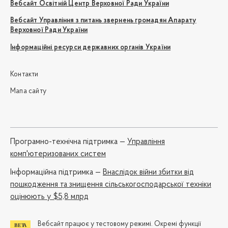
Вебсайт Освітній Центр Верховної Ради України
Вебсайт Управління з питань звернень громадян Апарату
Верховної Ради України
Інформаційні ресурси державних органів України
Контакти
Мапа сайту
Програмно-технічна підтримка —
Управління
комп'ютеризованих систем
Iнформаційна підтримка —
Внаслідок війни збитки від
пошкодження та знищення сільськогосподарської техніки
оцінюють у $5,8 млрд
Вебсайт працює у тестовому режимі. Окремі функції