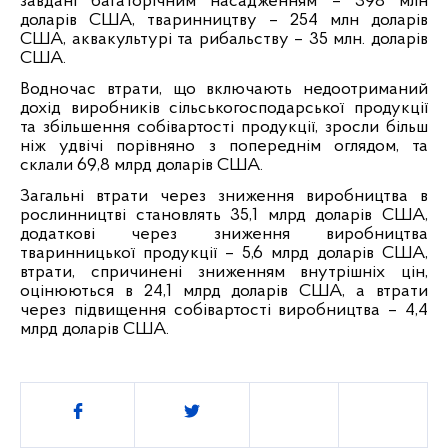
завдані багаторічним насадженням – 398 млн
доларів США, тваринництву – 254 млн доларів
США, аквакультурі та рибальству – 35 млн. доларів
США.
Водночас втрати, що включають недоотриманий
дохід виробників сільськогосподарської продукції
та збільшення собівартості продукції, зросли більш
ніж удвічі порівняно з попереднім оглядом, та
склали 69,8 млрд доларів США.
Загальні втрати через зниження виробництва в
рослинництві становлять 35,1 млрд доларів США,
додаткові через зниження виробництва
тваринницької продукції – 5,6 млрд доларів США,
втрати, спричинені зниженням внутрішніх цін,
оцінюються в 24,1 млрд доларів США, а втрати
через підвищення собівартості виробництва – 4,4
млрд доларів США.
Поділитись