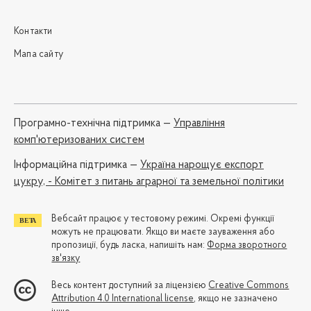
Контакти
Мапа сайту
Програмно-технічна підтримка —
Управління
комп'ютеризованих систем
Iнформаційна підтримка —
Україна нарощує експорт
цукру, - Комітет з питань аграрної та земельної політики
Вебсайт працює у тестовому режимі. Окремі функції
можуть не працювати. Якщо ви маєте зауваження або
пропозиції, будь ласка, напишіть нам:
Форма зворотного
зв'язку
Весь контент доступний за ліцензією
Creative Commons
Attribution 4.0 International license
, якщо не зазначено