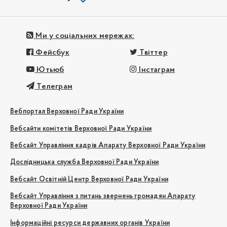
Ми у соціальних мережах:
Фейсбук
Твіттер
Ютьюб
Інстаграм
Телеграм
Вебпортал Верховної Ради України
Вебсайти комітетів Верховної Ради України
Вебсайт Управління кадрів Апарату Верховної Ради України
Дослідницька служба Верховної Ради України
Вебсайт Освітній Центр Верховної Ради України
Вебсайт Управління з питань звернень громадян Апарату
Верховної Ради України
Інформаційні ресурси державних органів України