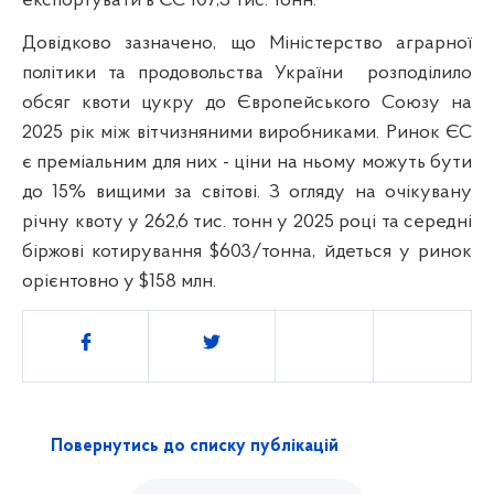
експортувати в ЄС 107,3 тис. тонн.
Довідково зазначено, що Міністерство аграрної
політики та продовольства України
розподілило
обсяг квоти цукру до Європейського Союзу на
2025 рік між вітчизняними виробниками. Ринок ЄС
є преміальним для них - ціни на ньому можуть бути
до 15% вищими за світові. З огляду на очікувану
річну квоту у 262,6 тис. тонн у 2025 році та середні
біржові котирування $603/тонна, йдеться у ринок
орієнтовно у $158 млн.
Поділитись
Повернутись до списку публікацій