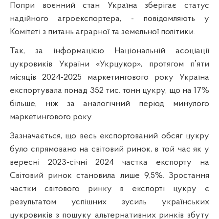
Попри воєнний стан Україна зберігає статус
надійного агроекспортера, - повідомляють у
Комітеті з питань аграрної та земельної політики.
Так, за інформацією Національній асоціації
цукровиків України «Укрцукор», протягом пʼяти
місяців 2024-2025 маркетингового року Україна
експортувала понад 352 тис. тонн цукру, що на 17%
більше, ніж за аналогічний період минулого
маркетингового року.
Зазначається, що весь експортований обсяг цукру
було спрямовано на світовий ринок, в той час як у
вересні 2023-січні 2024 частка експорту на
Світовий ринок становила лише 9,5%. Зростання
частки світового ринку в експорті цукру є
результатом успішних зусиль українських
цукровиків з пошуку альтернативних ринків збуту