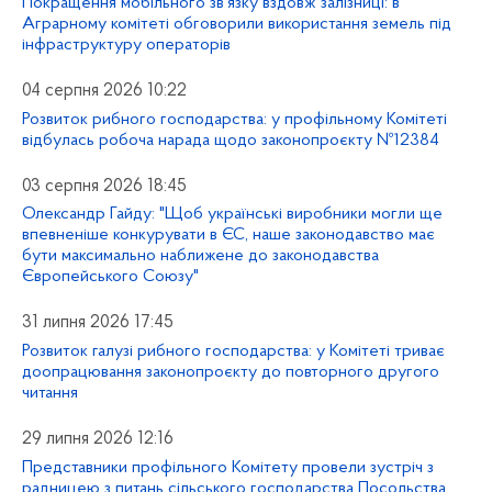
Покращення мобільного зв’язку вздовж залізниці: в
Аграрному комітеті обговорили використання земель під
інфраструктуру операторів
04 серпня 2026 10:22
Розвиток рибного господарства: у профільному Комітеті
відбулась робоча нарада щодо законопроєкту №12384
03 серпня 2026 18:45
Олександр Гайду: "Щоб українські виробники могли ще
впевненіше конкурувати в ЄС, наше законодавство має
бути максимально наближене до законодавства
Європейського Союзу"
31 липня 2026 17:45
Розвиток галузі рибного господарства: у Комітеті триває
доопрацювання законопроєкту до повторного другого
читання
29 липня 2026 12:16
Представники профільного Комітету провели зустріч з
радницею з питань сільського господарства Посольства