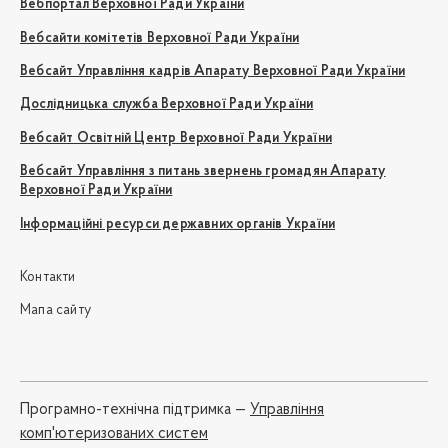
Вебпортал Верховної Ради України
Вебсайти комітетів Верховної Ради України
Вебсайт Управління кадрів Апарату Верховної Ради України
Дослідницька служба Верховної Ради України
Вебсайт Освітній Центр Верховної Ради України
Вебсайт Управління з питань звернень громадян Апарату
Верховної Ради України
Інформаційні ресурси державних органів України
Контакти
Мапа сайту
Програмно-технічна підтримка —
Управління
комп'ютеризованих систем