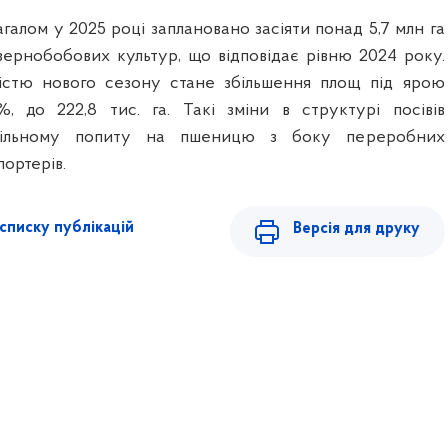
агалом у 2025 році заплановано засіяти понад 5,7 млн га
зернобобових культур, що відповідає рівню 2024 року.
істю нового сезону стане збільшення площ під ярою
 до 222,8 тис. га. Такі зміни в структурі посівів
абільному попиту на пшеницю з боку переробних
портерів.
списку публікацій
Версія для друку