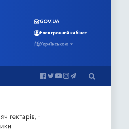
GOV.UA
Електронний кабінет
Українською
ч гектарів, -
тики