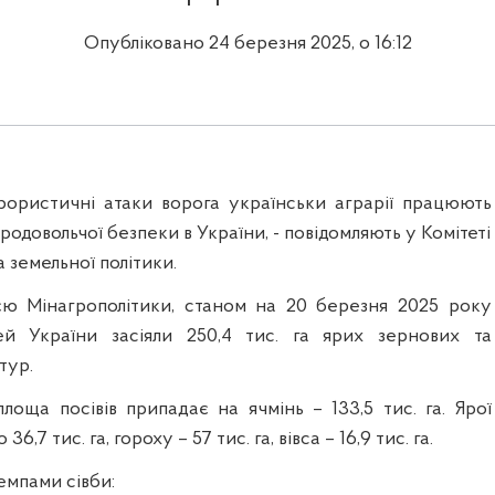
Опубліковано 24 березня 2025, о 16:12
рористичні атаки ворога українськи аграрії працюють
родовольчої безпеки в України, - повідомляють у Комітеті
а земельної політики.
єю Мінагрополітики, станом на 20 березня 2025 року
тей України засіяли 250,4 тис. га ярих зернових та
тур.
лоща посівів припадає на ячмінь – 133,5 тис. га. Ярої
6,7 тис. га, гороху – 57 тис. га, вівса – 16,9 тис. га.
емпами сівби: