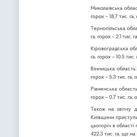
Миколаївська область
горох – 18,7 тис. га, 
Тернопільська облас
га, горох – 2,1 тис. га
Кіровоградська облас
га, горох – 10,5 тис. г
Вінницька область: 
горох – 5,3 тис. га, о
Рівненська область: 
горох – 0,7 тис. га, о
Також на звітну д
Київщини приступи
цьогоріч в області
422,3 тис. га, що на 