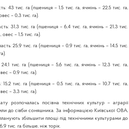
: 43 тис. га (пшениця – 1,5 тис. га, ячмінь – 22,5 тис. га,
овес – 0,3 тис. га).
ть: 31,3 тис. га (пшениця – 6,4 тис. га, ячмінь – 21,3 тис.
, овес – 1,5 тис. га).
ть: 25,9 тис. га (пшениця – 0,9 тис. га, ячмінь – 14,5 тис.
а).
24,1 тис. га (пшениця – 5,6 тис. га, ячмінь – 12,3 тис. га,
вес – 0,9 тис. га).
15,2 тис. га (пшениця – 0,5 тис. га, ячмінь – 10,7 тис. га,
вес – 3,3 тис. га).
ату розпочалась посівна технічних культур – аграрії
ли до сівби соняшника. За інформацією Київської ОВА,
 планують збільшити площі під технічними культурами до
6,9 тис. га більше, ніж торік.