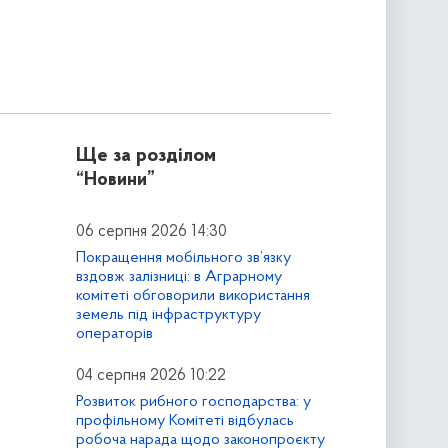
Ще за розділом
“Новини”
06 серпня 2026 14:30
Покращення мобільного зв’язку
вздовж залізниці: в Аграрному
комітеті обговорили використання
земель під інфраструктуру
операторів
04 серпня 2026 10:22
Розвиток рибного господарства: у
профільному Комітеті відбулась
робоча нарада щодо законопроєкту