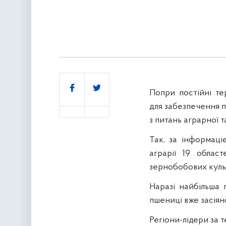
Поділитись
Попри постійні те
для забезпечення п
з питань аграрної т
Так, за інформаці
аграрії 19 облас
зернобобових куль
Наразі найбільша п
пшениці вже засіяно 3
Регіони-лідери за т