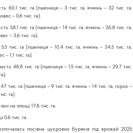
ь: 60,1 тис. га (пшениця – 3 тис. га, ячмінь – 32 тис. га,
овес – 0,6 тис. га);
ь: 58,1 тис. га (пшениця – 14 тис. га, ячмінь – 36,8 тис. га,
вес – 3,6 тис. га);
53 тис. га (пшениця – 10,4 тис. га, ячмінь – 34,5 тис. га,
с – 1,1 тис. га);
ть: 48,8 тис. га (пшениця – 1,5 тис. га, ячмінь – 29,7 тис.
а);
7 тис. га (пшениця – 9 тис. га, ячмінь – 14 тис. га, горох –
ис. га).
ні на площі 17,8 тис. га.
 0,6 тис. га.
озпочалась посівна цукрових буряків під врожай 2025