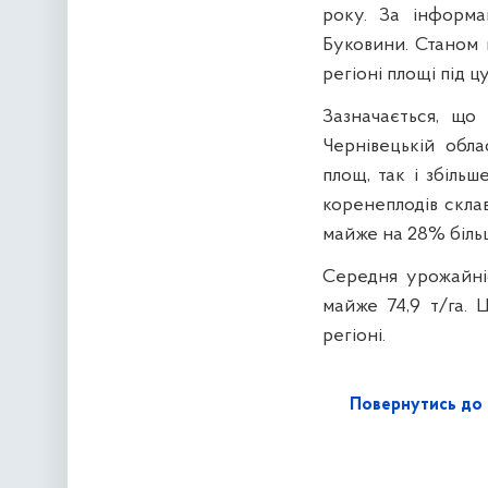
року. За інформа
Буковини. Станом н
регіоні площі під 
Зазначається, що
Чернівецькій обл
площ, так і збіль
коренеплодів склав
майже на 28% більш
Середня урожайні
майже 74,9 т/га. 
регіоні.
Повернутись до 