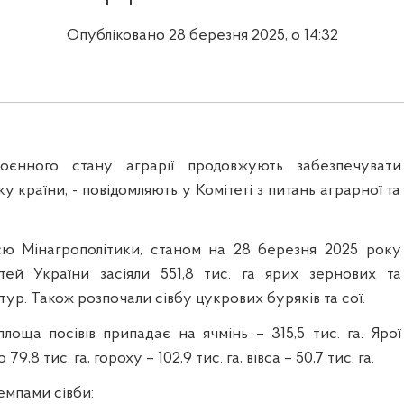
Опубліковано 28 березня 2025, о 14:32
оєнного стану аграрії продовжують забезпечувати
у країни, - повідомляють у Комітеті з питань аграрної та
єю Мінагрополітики, станом на 28 березня 2025 року
стей України засіяли 551,8 тис. га ярих зернових та
ур. Також розпочали сівбу цукрових буряків та сої.
лоща посівів припадає на ячмінь – 315,5 тис. га. Ярої
9,8 тис. га, гороху – 102,9 тис. га, вівса – 50,7 тис. га.
емпами сівби: