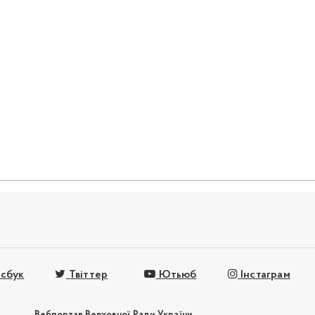
сбук
Твіттер
Ютьюб
Інстаграм