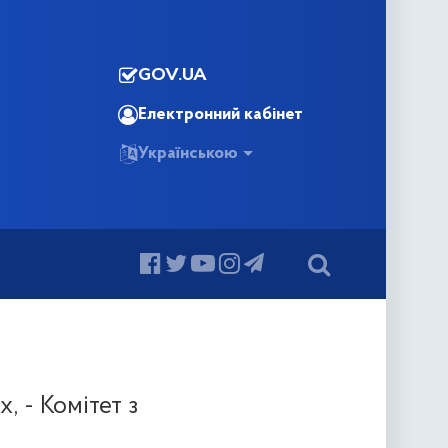
GOV.UA
Електронний кабінет
Українською
, - Комітет з