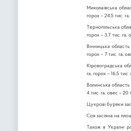
Миколаївська област
горох – 24,5 тис. га, 
Тернопільська област
горох – 3,7 тис. га, о
Вінницька область: 
горох – 7 тис. га, ове
Кіровоградська облас
га, горох – 16,5 тис. г
Волинська область: 4
4 тис. га, овес – 20 т
Цукрові буряки засія
Соя засіяна на площі
Також в Україні р