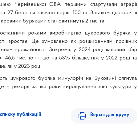
цією Чернівецької ОВА першими стартували аграрії
а 27 березня засіяно перші 100 га. Загалом цьогоріч в
цукровими буряками становитимуть 2 тис. га.
 останніми роками виробництво цукрового буряка у
асті зростає. Це зумовлено як розширенням посівних
шенням врожайності. Зокрема, у 2024 році валовий збір
 146,5 тис. тонн, що на 53% більше, ніж у 2022 році та
е, як у 2023 році.
сть цукрового буряка минулоріч на Буковині сягнула
Це – рекорд за всі роки вирощування цієї культури у
списку публікацій
Версія для друку