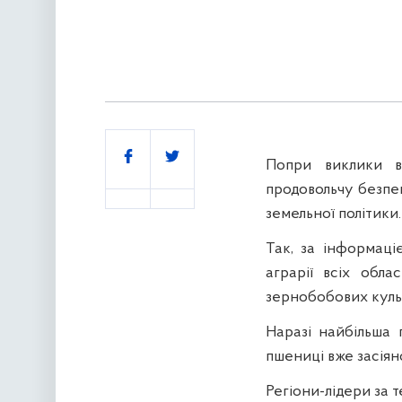
Поділитись
Попри виклики в
продовольчу безпек
земельної політики.
Так, за інформаці
аграрії всіх обла
зернобобових культ
Наразі найбільша п
пшениці вже засіяно 7
Регіони-лідери за т