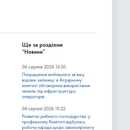
Ще за розділом
“Новини”
06 серпня 2026 14:30
Покращення мобільного зв’язку
вздовж залізниці: в Аграрному
комітеті обговорили використання
земель під інфраструктуру
операторів
04 серпня 2026 10:22
Розвиток рибного господарства: у
профільному Комітеті відбулась
робоча нарада щодо законопроєкту