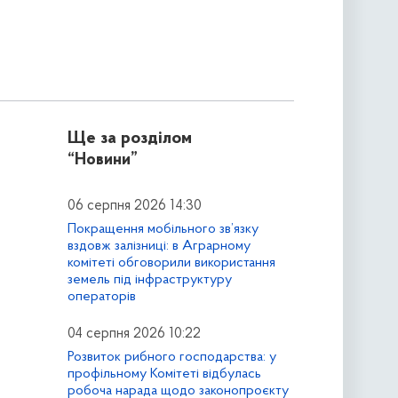
Ще за розділом
“Новини”
06 серпня 2026 14:30
Покращення мобільного зв’язку
вздовж залізниці: в Аграрному
комітеті обговорили використання
земель під інфраструктуру
операторів
04 серпня 2026 10:22
Розвиток рибного господарства: у
профільному Комітеті відбулась
робоча нарада щодо законопроєкту