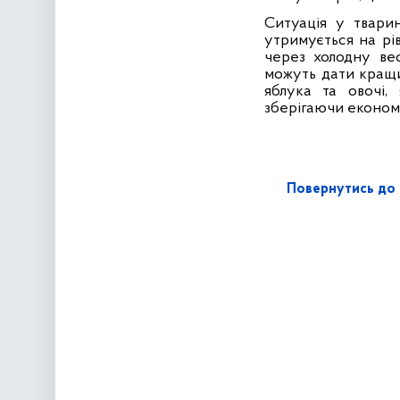
Ситуація у тварин
утримується на рів
через холодну вес
можуть дати кращи
яблука та овочі,
зберігаючи економі
Повернутись до 