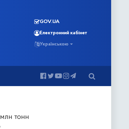
GOV.UA
Електронний кабінет
Українською
 млн тонн
р