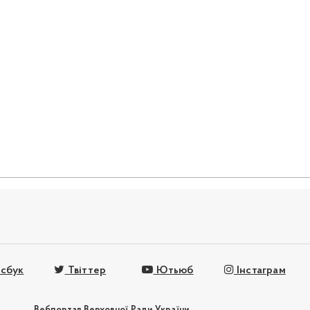
сбук
Твіттер
Ютьюб
Інстаграм