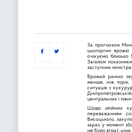
За прогнозом Мініс
Поділитись
цьогорічні врожаї
очікуємо близько 
Загалом показники
заступник міністра
Врожай ранніх зе
менше, ніж торік,
ситуація з кукуру
Дніпропетровській,
центральних і півн
Щодо олійних кул
переважанням со
Висоцького, закупі
зараз, у момент зб
не було втрат, ціни