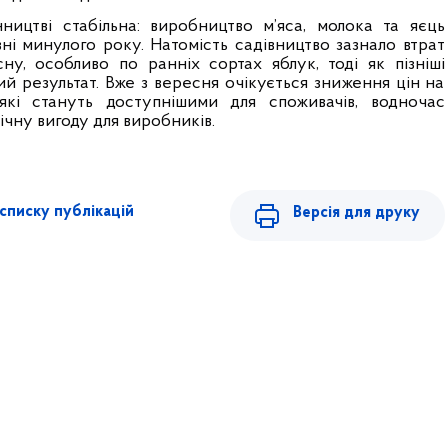
ництві стабільна: виробництво м’яса, молока та яєць
ні минулого року. Натомість садівництво зазнало втрат
ну, особливо по ранніх сортах яблук, тоді як пізніші
й результат. Вже з вересня очікується зниження цін на
 які стануть доступнішими для споживачів, водночас
чну вигоду для виробників.
списку публікацій
Версія для друку