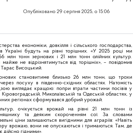
Опубліковано 29 серпня 2025, о 15:06
терства економіки, довкілля і сільського господарства,
 в Україні будуть на рівні торішних. «У 2025 році ми
56 млн тонн зернових і 21 млн тонн олійних культур.
 майже не відрізнятимуться від торішніх», – повідомив
 Тарас Висоцький.
рнових становитиме близько 26 млн тонн, що трохи
 через посуху в південно-східних областях. Натомість
дзою виглядає кращою: попри втрати частини посівів у
 Кіровоградській, Миколаївській та Одеській областях, у
ічних регіонах сформувався добрий урожай.
ьтур, очікується врожай на рівні 21 млн тонн із
няшнику та деяким скороченням сої. За словами
вельні ціни залишаються вигідними для аграріїв: «Навіть
ору врожаю, вони не опускаються і тримаються. Там, де
 є дійсно гідними».