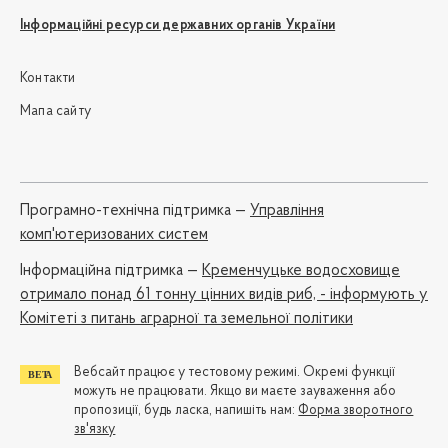
Інформаційні ресурси державних органів України
Контакти
Мапа сайту
Програмно-технічна підтримка —
Управління
комп'ютеризованих систем
Iнформаційна підтримка —
Кременчуцьке водосховище
отримало понад 61 тонну цінних видів риб, - інформують у
Комітеті з питань аграрної та земельної політики
Вебсайт працює у тестовому режимі. Окремі функції
можуть не працювати. Якщо ви маєте зауваження або
пропозиції, будь ласка, напишіть нам:
Форма зворотного
зв'язку