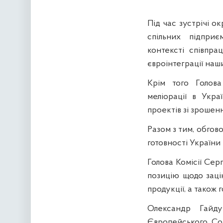
Під час зустрічі 
спільних підприє
контексті співпра
євроінтеграції наши
Крім того Голов
меліорації в Укр
проектів зі зрошен
Разом з тим, обгов
готовності України 
Голова Комісії Сер
позицію щодо заці
продукції, а також 
Олександр Гайду
Європейського Сою