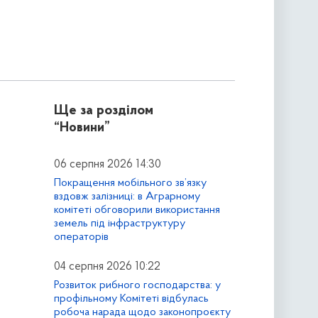
Ще за розділом
“Новини”
06 серпня 2026 14:30
Покращення мобільного зв’язку
вздовж залізниці: в Аграрному
комітеті обговорили використання
земель під інфраструктуру
операторів
04 серпня 2026 10:22
Розвиток рибного господарства: у
профільному Комітеті відбулась
робоча нарада щодо законопроєкту