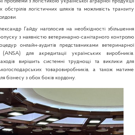
 проблеми з логістикою української аграрної продукції
х обстрілів логістичних шляхів та можливість транзиту
олдови.
лександр Гайду наголосив на необхідності збільшення
пропуску з наявністю ветеринарно-санітарного контролю
оцедур онлайн-аудитів представниками ветеринарної
(ANSA) для акредитації українських виробників.
 заходів вирішить системні труднощі та виклики для
ськогосподарських товаровиробників, а також матиме
ля бізнесу з обох боків кордону.