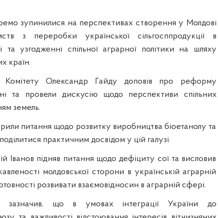
окремо зупинилися на перспективах створення у Молдові
мств з переробки української сільгосппродукції в
ці та узгодженні спільної аграрної політики на шляху
х країн.
а Комітету Олександр Гайду доповів про реформу
аїні та провели дискусію щодо перспективи спільних
ням земель.
орили питання щодо розвитку виробництва біоетанолу та
поділитися практичним досвідом у цій галузі.
гій Іванов підняв питання щодо дефіциту сої та висловив
кавленості молдовської сторони в українській аграрній
готовності розвивати взаємовідносин в аграрній сфері.
 зазначив, що в умовах інтеграції України до
зу та важливості відстоювання інтересів вітчизняних