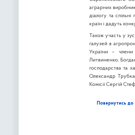
аграрних виробник
діалогу та спільн
країн і дадуть кон
Також участь у зус
галузей в агропро
України – члени 
Литвиненко, Богдан
господарства та х
Олександр Трубка,
Комісії Сергій Сте
Повернутись до 