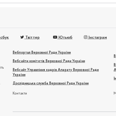
сбук
Твіттер
Ютьюб
Інстаграм
Вебпортал Верховної Ради України
В
Вебсайти комітетів Верховної Ради України
В
іть
Вебсайт Управління кадрів Апарату Верховної Ради
А
України
І
e
Дослідницька служба Верховної Ради України
Контакти
М