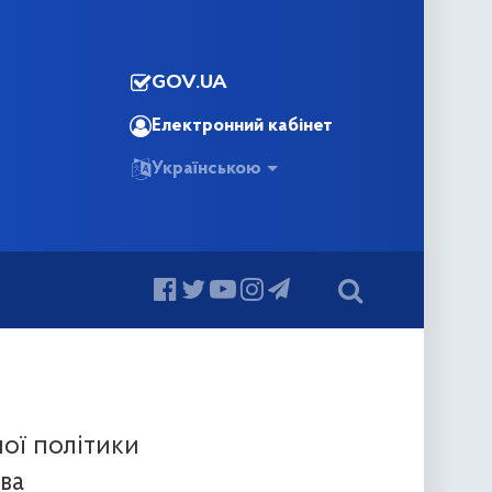
GOV.UA
Електронний кабінет
Українською
ної політики
ва