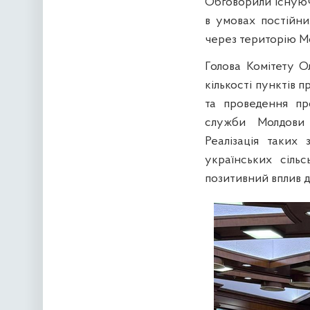
Обговорили існуючі
в умовах постійни
через територію М
Голова Комітету О
кількості пунктів 
та проведення пр
служби Молдови 
Реалізація таких
українських сіль
позитивний вплив д