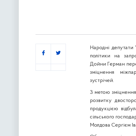
Народні депутати 
Поділитись
політики на запр
Дойни Герман пере
зміцнення міжпа
зустрічей.
З метою зміцнення
розвитку двосторо
продукцією відбул
сільського господа
Молдова Сергієм Ів