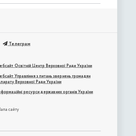
Телеграм
ебсайт Освітній Центр Верховної Ради України
ебсайт Управління з питань звернень громадян
парату Верховної Ради України
нформаційні ресурси державних органів України
апа сайту