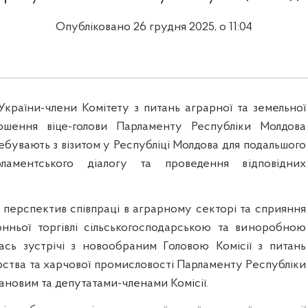
Опубліковано 26 грудня 2025, о 11:04
України-члени Комітету з питань аграрної та земельної
ошення віце-голови Парламенту Республіки Молдова
бувають з візитом у Республіці Молдова для подальшого
рламентського діалогу та проведення відповідних
 перспектив співпраці в аграрному секторі та сприяння
нньої торгівлі сільськогосподарською та виноробною
ась зустрічі з новообраним Головою Комісії з питань
рства та харчової промисловості Парламенту Республіки
ановим та депутатами-членами Комісії.