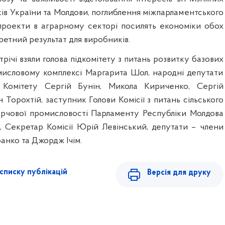
ів України та Молдови, поглиблення міжпарламентського
і проекти в аграрному секторі посилять економіки обох
кретний результат для виробників.
трічі взяли голова підкомітету з питань розвитку базових
мисловому комплексі Маргарита Шол, народні депутати
Комітету Сергій Бунін, Микола Кириченко, Сергій
 Торохтій, заступник Голови Комісії з питань сільського
арчової промисловості Парламенту Республіки Молдова
 Секретар Комісії Юрій Левінський, депутати – члени
фанко та Джордж Ічім.
списку публікацій
Версія для друку