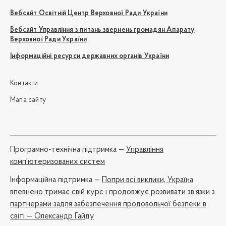
Вебсайт Освітній Центр Верховної Ради України
Вебсайт Управління з питань звернень громадян Апарату
Верховної Ради України
Інформаційні ресурси державних органів України
Контакти
Мапа сайту
Програмно-технічна підтримка —
Управління
комп'ютеризованих систем
Iнформаційна підтримка —
Попри всі виклики, Україна
впевнено тримає свій курс і продовжує розвивати зв’язки з
партнерами задля забезпечення продовольчої безпеки в
світі — Олександр Гайду