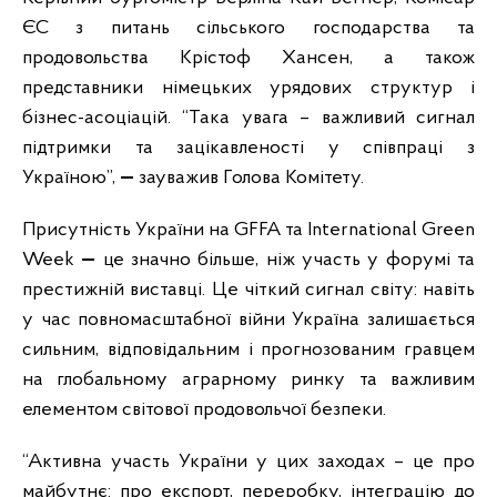
ЄС з питань сільського господарства та
продовольства Крістоф Хансен, а також
представники німецьких урядових структур і
бізнес-асоціацій. “Така увага – важливий сигнал
підтримки та зацікавленості у співпраці з
Україною”,
—
зауважив Голова Комітету.
Присутність України на GFFA та International Green
Week
—
це значно більше, ніж участь у форумі та
престижній виставці. Це чіткий сигнал світу: навіть
у час повномасштабної війни Україна залишається
сильним, відповідальним і прогнозованим гравцем
на глобальному аграрному ринку та важливим
елементом світової продовольчої безпеки.
“Активна участь України у цих заходах – це про
майбутнє: про експорт, переробку, інтеграцію до