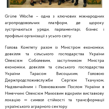
Grüne Woche – одна з ключових міжнародних
агропродовольчих платформ, де щороку
зустрічаються уряди, парламентарі, бізнес і
профільні організації з усього світу.
Голова Комітету разом із Міністром економіки,
довкілля та сільського господарства України
Олексієм Соболевим, заступником Міністра
економіки, довкілля та сільського господарства
України Тарасом Висоцьким, Головою
Держпродспоживслужби Сергієм Ткачуком,
Надзвичайним і Повноважним Послом України в
Німеччині Олексієм Макєєвим відкрили виставкову
локацію
—
символ стійкості та трансформації
українського аграрного сектору.