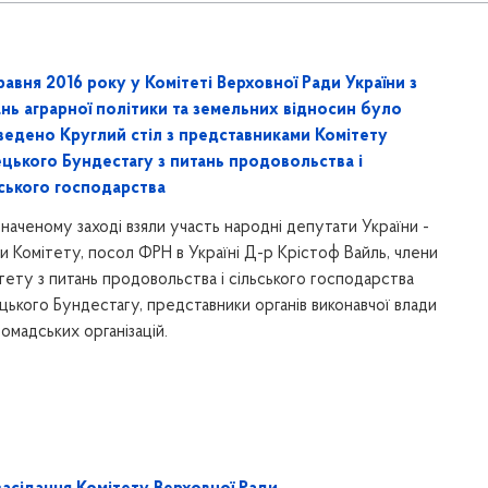
равня 2016 року у Комітеті Верховної Ради України з
нь аграрної політики та земельних відносин було
ведено Круглий стіл з представниками Комітету
ецького Бундестагу з питань продовольства і
ьського господарства
значеному заході взяли участь народні депутати України -
и Комітету, посол ФРН в Україні Д-р Крістоф Вайль, члени
тету з питань продовольства і сільського господарства
цького Бундестагу, представники органів виконавчої влади
ромадських організацій.