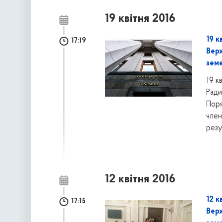
19 квітня 2016
19 к
17:19
Верх
зем
19 к
Ради
Поря
член
резу
12 квітня 2016
12 к
17:15
Верх