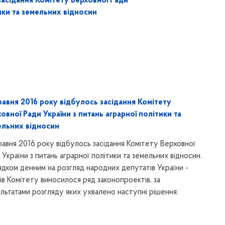
засідання Комітету Верховної Ради
тики та земельних відносин
равня 2016 року відбулось засідання Комітету
овної Ради України з питань аграрної політики та
ельних відносин
равня 2016 року відбулось засідання Комітету Верховної
 України з питань аграрної політики та земельних відносин.
дком денним на розгляд народних депутатів України -
ів Комітету виносилося ряд законопроектів, за
льтатами розгляду яких ухвалено наступні рішення: