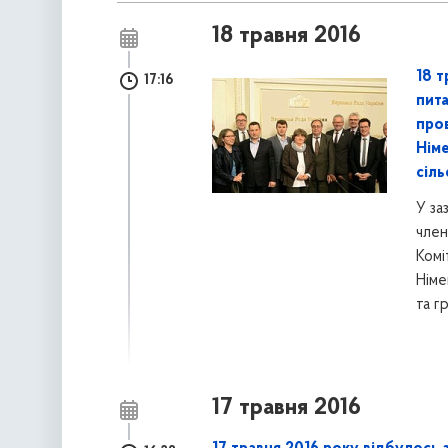
18 травня 2016
18 т
17:16
пита
про
Нім
сіл
У за
член
Комі
Німе
та г
17 травня 2016