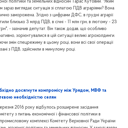
рної політики та земельних відносин Тарас Кутовий. "Яким
м зараз виглядає ситуація зі сплатою ПДВ аграріями? Вона
ично заморожена. Згідно з цифрами ДФС, в грудні аграрії
тили близько 3 млрд ПДВ, в січні - 11 млн грн, в лютому - 23
грн", - зазначив депутат. Він також додав, що особливо
ативно, зорієнтувалися в цій ситуації великі агрохолдинги.
ючи змін спецрежиму в цьому році, вони всі свої операції
язані з ПДВ, здійснили в минулому році.
бхідно досягнути компромісу між Урядом, МВФ та
тєвою необхідністю селян
ерезня 2016 року відбулось розширене засідання
омітету з питань економічної і фінансової політики в
промисловому комплексі Комітету Верховної Ради України