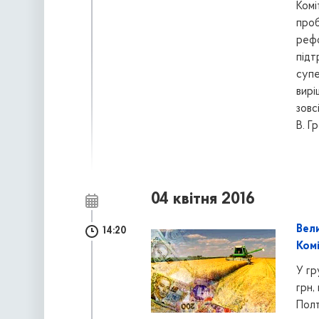
Комі
проб
рефо
підт
супе
вирі
зовс
В. Г
04 квітня 2016
Вел
14:20
Ком
У гр
грн,
Полт