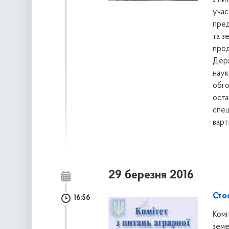
з пи
учас
пред
та з
прод
Держ
наук
обго
оста
спец
варт
29 березня 2016
Стос
16:56
Комі
земе