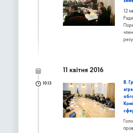
зем
12 к
Ради
Поря
член
резу
11 квітня 2016
В. Г
10:13
агра
обг
Ком
сфе
Голо
пров