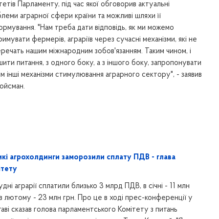
тетів Парламенту, під час якої обговорив актуальні
леми аграрної сфери країни та можливі шляхи її
рмування. "Нам треба дати відповідь, як ми можемо
римувати фермерів, аграріїв через сучасні механізми, які не
речать нашим міжнародним зобов'язанням. Таким чином, і
шити питання, з одного боку, а з іншого боку, запропонувати
ім інші механізми стимулювання аграрного сектору", - заявив
ройсман.
икі агрохолдинги заморозили сплату ПДВ - глава
ітету
удні аграрії сплатили близько 3 млрд ПДВ, в січні - 11 млн
 в лютому - 23 млн грн. Про це в ході прес-конференції у
аві сказав голова парламентського Комітету з питань