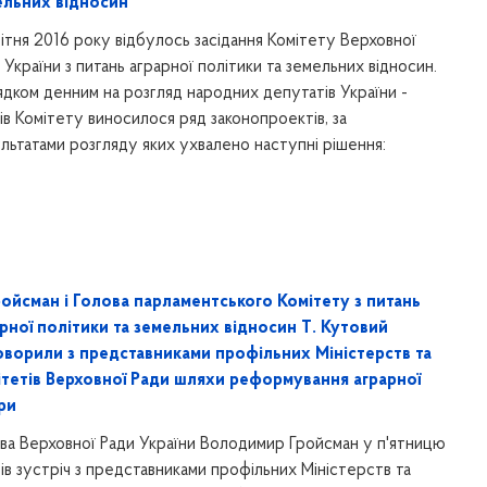
ельних відносин
вітня 2016 року відбулось засідання Комітету Верховної
 України з питань аграрної політики та земельних відносин.
дком денним на розгляд народних депутатів України -
ів Комітету виносилося ряд законопроектів, за
льтатами розгляду яких ухвалено наступні рішення:
ройсман і Голова парламентського Комітету з питань
рної політики та земельних відносин Т. Кутовий
оворили з представниками профільних Міністерств та
ітетів Верховної Ради шляхи реформування аграрної
ри
ва Верховної Ради України Володимир Гройсман у п'ятницю
ів зустріч з представниками профільних Міністерств та