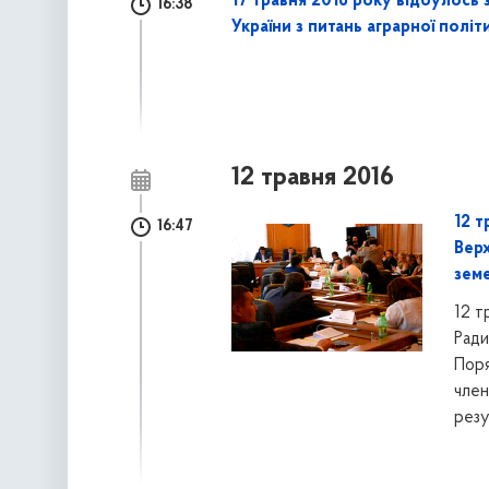
17 травня 2016 року відбулось 
16:38
України з питань аграрної полі
12 травня 2016
12 т
16:47
Верх
зем
12 т
Ради
Поря
член
резу