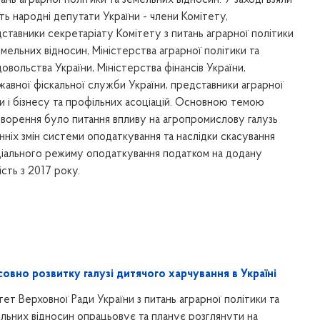
тань аграрної політики та земельних відносин. У заході взяли
ть народні депутати України - члени Комітету,
ставники секретаріату Комітету з питань аграрної політики
емельних відносин, Міністерства аграрної політики та
овольства України, Міністерства фінансів України,
авної фіскальної служби України, представники аграрної
и і бізнесу та профільних асоціацій. Основною темою
ворення було питання впливу на агропромислову галузь
нніх змін системи оподаткування та наслідки скасування
іального режиму оподаткування податком на додану
ість з 2017 року.
овно розвитку галузі дитячого харчування в Україні
тет Верховної Ради України з питань аграрної політики та
льних відносин опрацьовує та планує розглянути на