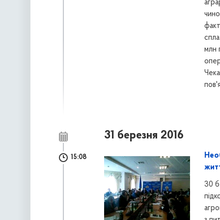
агра
чино
факт
спла
млн 
опер
Чека
пов'
31 березня 2016
Нео
15:08
жит
30 б
підк
агро