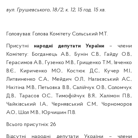
вул. Грушевського, 18/2, к. 12, 15 год. 15 хв.
Головував:
Голова Комітету Сольський М.Т.
Присутні
народні депутати України
–
члени
Комітету:
Богданець А.В., Бунін С.В.,
Гайду О.В.,
Герасимов А.В., Гузенко М.В., Грищенко Т.М., Івченко
В.Є., Кириченко М.О., Костюк Д.С.,
Кучер М.І.,
Литвиненко С.А., Мейдич О.Л., Нагаєвський А.С.,
Нікітіна М.В.,
Петьовка В.В., Салійчук О.В., Соломчук
Д.В., Тарасов О.С., Тимофійчук В.Я., Халімон П.В.,
Чайківський І.А.,
Чернявський С.М., Чорноморов
А.О., Шол М.В., Юрчишин П.В.
Всього присутніх: 26
Відсутні народні депутати України – члени