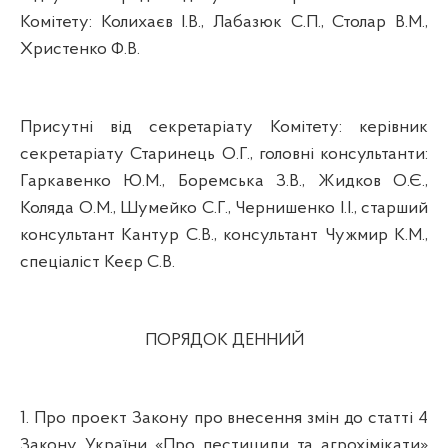
Комітету:
Колихаєв І.В.,
Лабазюк С.П., Столар В.М.,
Христенко Ф.В.
Присутні від секретаріату Комітету: керівник
секретаріату Старинець О.Г., головні консультанти:
Гаркавенко Ю.М., Боремська З.В., Жидков О.Є.,
Коляда О.М., Шумейко С.Г., Чернишенко І.І., старший
консультант Кантур С.В., консультант Чужмир К.М.,
спеціаліст Кеєр С.В.
ПОРЯДОК ДЕННИЙ
1. Про проект Закону про внесення змін до статті 4
Закону України «Про пестициди та агрохімікати»