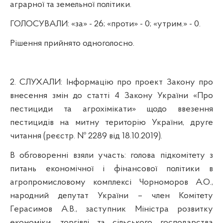
аграрної та земельної політики.
ГОЛОСУВАЛИ:
«за» - 26; «проти» - 0; «утрим.» - 0.
Рішення прийнято одноголосно.
2. СЛУХАЛИ:
Інформацію про
проект Закону про
внесення змін до статті 4 Закону України «Про
пестициди та агрохімікати» щодо ввезення
пестицидів на митну територію України, друге
читання (реєстр. № 2289 від 18.10.2019).
В обговоренні взяли участь: голова підкомітету з
питань економічної і фінансової політики в
агропромисловому комплексі Чорноморов А.О.,
народний депутат України – член Комітету
Герасимов А.В.,
заступник Міністра розвитку
економіки, торгівлі та сільського господарства