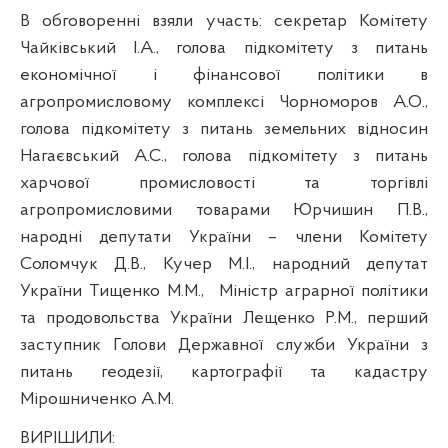
В обговоренні взяли участь: секретар Комітету
Чайківський І.А.,
голова підкомітету з питань
економічної і фінансової політики в
агропромисловому комплексі Чорноморов А.О.,
голова підкомітету з питань земельних відносин
Нагаєвський А.С., голова підкомітету з питань
харчової промисловості та торгівлі
агропромисловими товарами Юрчишин П.В.,
народні депутати України – члени Комітету
Соломчук Д.В., Кучер М.І., народний депутат
України Тищенко М.М.,
Міністр аграрної політики
та продовольства України Лещенко Р.М.,
перший
заступник Голови Державної служби України з
питань геодезії, картографії та кадастру
Мірошниченко А.М.
ВИРІШИЛИ: