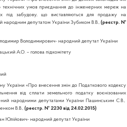
о технічних умов приєднання до інженерних мереж на
ках
п
ід забудову, що виставляються для продажу на
й народним депутатом України Зубиком В.В.,
(реєстр. №
олодимир
Володимирович-
народний депутат України
ацький
А.О.
– голова підкомітету
ний
ну України «Про внесення змін до Податкового кодексу
льнення від сплати земельного податку воєнізованих
есений народними депутатами України
Пашинським
С.В.,
енком В.В.,
(реєстр. № 2230 від 24.02.2015)
ан
Юлійович
-
народний депутат України