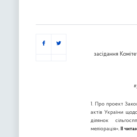
Поділитись
засідання Коміте
в
1.
Про проект Зако
актів України щод
ділянок
сільгосп
меліорація»,
II чита