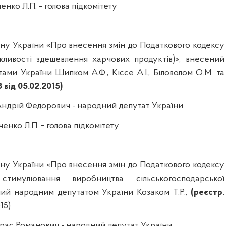
енко Л.П.
-
голова підкомітету
ну України «Про внесення змін до Податкового кодексу
ливості здешевлення харчових продуктів)», внесений
тами України
Шипком
А.Ф.,
Кіссе
А.І.,
Біловолом
О.М. та
 від 05.02.2015)
ндрій Федорович -
народний депутат України
ченко Л.П.
-
голова підкомітету
ну України «Про внесення змі
н
до Податкового
кодексу
тимулювання виробництва сільськогосподарської
ений народним депутатом України Козаком Т.Р.,
(реєстр.
15)
арас Романович -
народний депутат України