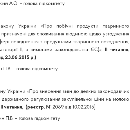
кий
А.О
.
– голова
підкомітету
кону України «Про побічні продукти тваринного
 призначені для споживання людиною
щодо узгодження
фері поводження з продуктами тваринного походження,
тегорії ІІ, з вимогами законодавства ЄС)»,
II читання
,
д 23.06.2015 р.)
н
П.В.
– голова підкомітету
ну України «Про внесення змін до деяких законодавчих
о державного регулювання закупівельної ціни на молоко
,
II читання,
(реєстр. №
2089
від
10.02.2015
)
ин
П.В.
– голова підкомітету