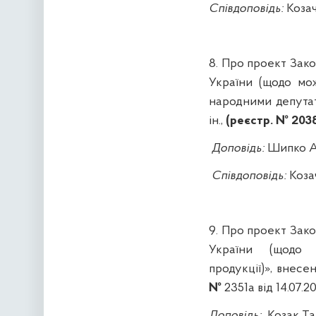
Співдоповідь:
Козач
8.
Про проект Зако
України (щодо мож
народними депута
ін.,
(реєстр. № 2038
Доповідь
:
Шипко
А
Співдоповідь
:
Коза
9.
Про
п
роект
Зако
України (щодо с
продукції)», внес
№
2351а
від
14.07.20
Доповідь
:
Козак Т