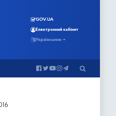
GOV.UA
Електронний кабінет
Українською
016