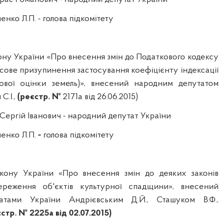
енко Л.П. -
голова підкомітету
ону України
«
Про внесення змі
н
до Податкового
кодексу
сове призупинення застосування коефіцієнту індексації
ової оцінки земель)», внесений народним депутатом
С.І.,
(реєстр. №
2171а
від
26.06.2015)
Сергій Іванович -
народний депутат України
енко Л.П.
-
голова підкомітету
кону України «Про внесення змін до деяких законів
реження об'єктів культурної спадщини», внесений
татами України
Андрієвським
Д.Й.,
Сташуком
В.Ф.,
стр. № 2225а від 02.07.2015)