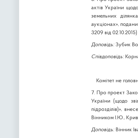
актів України щод
земельних ділян
аукціонах», подани
3209
від
02.10.2015
)
Доповідь
:
Зубик В
Співдоповідь
:
Корн
Комітет не голов
7.
Про проект Зако
України (щодо зві
підрозділів)», вн
Вінником
І.Ю., Крив
Доповідь:
Вінник
Ів