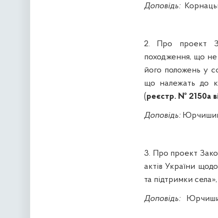
Доповідь
:
Корнаць
2.
Про
п
роект
За
походження, що не
його положень у с
що належать до ка
(
реєстр. № 2150а ві
Доповідь:
Юрчиши
3.
Про проект Зако
актів України щод
та підтримки села»
Доповідь
:
Юрчиш