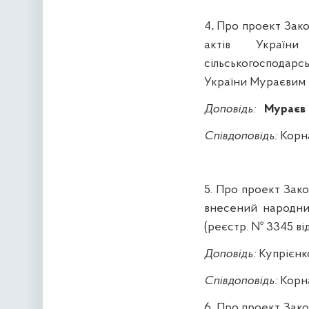
4
.
Про
проект Зако
актів України
сільськогосподарс
України
Мураєвим
Доповідь
:
Мура
єв
Співдоповідь
:
Корн
5. Про
п
роект
Зако
внесений народн
(реєстр. № 3345 від 
Доповідь
:
Купрієнк
Співдоповідь
:
Корн
6.
Про
п
роект
Зако