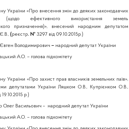
ну України «Про внесення змін до деяких законодавчих
 (щодо ефективного використання земель
ького призначення)
»
, внесений народним депутатом
Є.В.,
(
реєстр
. №
3297
від
09.10.2015р.)
Євген
Володимирович
–
народний
депутат
України
ацький
А.О.
– голова підкомітету
ну України «Про захист прав власників земельних паї
в
»,
ими депутатами України
Ляшком
О.В.,
Купрієнком
О.В.,
19.10.2015 р.)
о
Олег Васильович
–
народний
депутат
України
ацький
А.О
. – голова підкомітету
ну України «Про внесення змін до деяких законодавчих