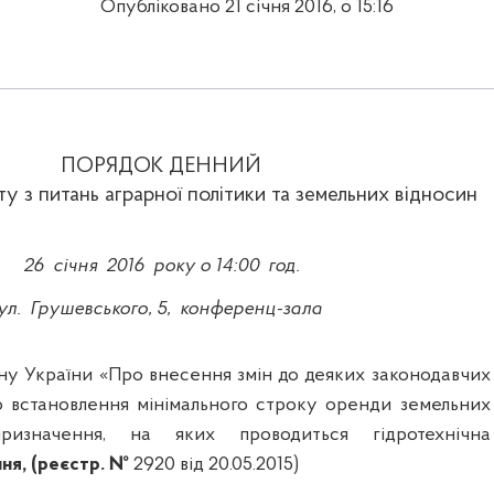
Опубліковано 21 січня 2016, о 15:16
ПОРЯД
О
К ДЕНН
ИЙ
ту з питань аграрної політики та земельних відносин
26
січня
2016
року о 14:00
год.
ул.
Грушевського, 5,
конференц-зала
ну України «Про внесення змін до деяких законодавчих
о встановлення мінімального строку оренди земельних
призначення
, на яких проводиться гідротехнічна
ння, (реєстр.
№
2920
від
20.05.2015
)