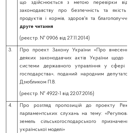
що здійснюється з метою перевірки відпов
законодавству про безпечність та якість 
продуктів і кормів, здоров'я та благополуччя 
друге читання
(реєстр. № 0906 від 27.11.2014)
3.
Про проект Закону України «
Про внесення 
деяких законодавчих актів України щодо опт
системи державного управління у сфері сі
господарства
», поданий народним депутатом
Дзюбликом П.В.
(реєстр. №
4922-1 від 22.07.2016
)
4.
Про розгляд пропозицій до проекту Реком
парламентських слухань на тему: «Регулюван
земель сільськогосподарського призначенн
української моделі»