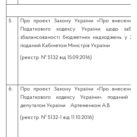
Ко
5.
Про проект Закону України «Про внесення 
Податкового кодексу України щодо забез
збалансованості бюджетних надходжень у 201
поданий Кабінетом Міністрів України
(реєстр. № 5132 від 15.09.2016)
6.
Про проект Закону України «Про внесення 
Податкового кодексу України», поданий н
депутатом України
Артеменком А.В.
(реєстр. № 5132-1 від 11.10.2016)