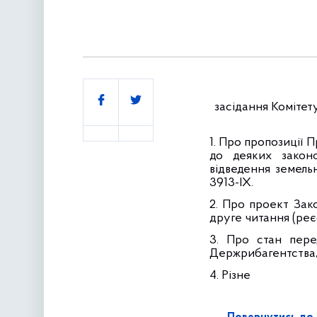
Поділитись
засідання Комітет
1.
Про пропозиції П
до деяких закон
відведення земель
3913-IX
.
2.
Про проект Зак
друге читання
(реє
3.
Про стан пере
Держрибагентства, 
4.
Різне