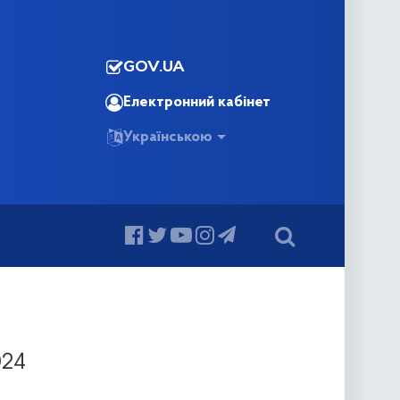
GOV.UA
Електронний кабінет
Українською
024