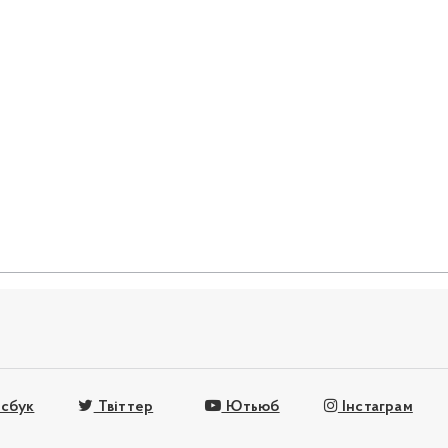
сбук
Твіттер
Ютьюб
Інстаграм