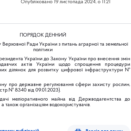
Опубліковано 19 листопада 2024, о 11:21
ПОРЯДОК ДЕННИЙ
у Верховної Ради України з питань аграрної та земельної
політики
резидента України до Закону України про внесення змін
одавчих актів України щодо спрощення процедури
них ділянок для розвитку цифрової інфраструктури №
ону про державне регулювання сфери захисту рослин,
стр.№ 8340 від 09.01.2023)
.
дачі меліоративного майна від Держводагентства до
а також організаціям водокористувачів
.