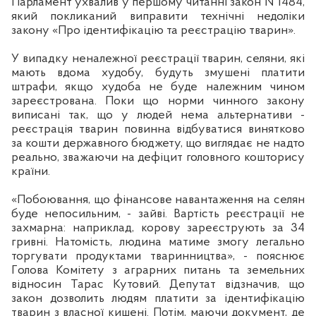
Парламент ухвалив у першому читанні закон №1484,
який покликаний виправити технічні недоліки
закону
«
Про ідентифікацію та реєстрацію тварин
»
.
У випадку неналежної реєстрації тварин, селяни, які
мають вдома худобу, будуть змушені платити
штрафи, якщо худоба не буде належним чином
зареєстрована. Поки що норми чинного закону
виписані так, що у людей нема альтернативи -
реєстрація тварин повинна відбуватися винятково
за кошти державного бюджету, що виглядає не надто
реально, зважаючи на дефіцит головного кошторису
країни.
«
Побоювання, що фінансове навантаження на селян
буде непосильним, - зайві. Вартість реєстрації не
захмарна: наприклад, корову зареєструють за 34
гривні. Натомість, людина матиме змогу легально
торгувати продуктами тваринництва
»
, - пояснює
Г
олова Комітету з аграрних питань та земельних
відносин Тарас Кутовий. Депутат відзначив, що
закон дозволить людям платити за ідентифікацію
тварин з власної кишені. Потім, маючи документ, де