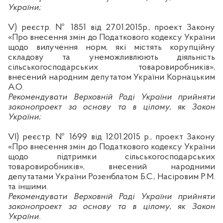
України;
V
)
реєстр
. № 1851 від 27.01.2015р.,
проект Закону
«Про внесення змін до Податкового кодексу України
щодо вилучення норм, які містять корупційну
складову та унеможливлюють діяльність
сільськогосподарських товаровиробників»,
внесений народним депутатом України
Корнацьким
А.О.
Рекомендувати Верховній Раді України прийняти
законопроект за основу та в цілому, як Закон
України;
VI
) реєстр. № 1699 від 12.01.2015 р.
, проект Закону
«Про внесення змін до Податкового кодексу України
щодо підтримки сільськогосподарських
товаровиробників», внесений народними
депутатами України
Розенблатом
Б.С.,
Насіровим
Р.М.
та іншими.
Рекомендувати Верховній Раді України прийняти
законопроект за основу та в цілому, як Закон
України.