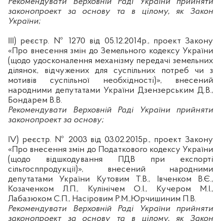
Рекомендувати Верховній Раді України прийняти
законопроект за основу та в цілому, як Закон
України;
I
ІІ
)
реєстр.
№ 1270 від 05.12.2014р.,
проект Закону
«Про внесення змін до Земельного кодексу України
(щодо удосконалення механізму передачі земельних
ділянок, відчужених для суспільних потреб чи з
мотивів суспільної необхідності)», внесений
народними депутатами України
Дзензерським
Д.В.,
Бондарем В.В.
Рекомендувати Верховній Раді України прийняти
законопроект за основу;
І
V
)
реєстр. № 2003 від 03.02.2015р.,
проект Закону
«Про внесення змін до Податкового кодексу України
(щодо відшкодування ПДВ при експорті
сільгосппродукції)», внесений народними
депутатами України Кутовим Т.В., Івченком В.Є.,
Козаченком Л.П.,
Кулінічем
О.І., Кучером М.І.,
Лабазюком
С.П.,
Насіровим
Р.М.,
Юрчишиним
П.В.
Рекомендувати Верховній Раді України прийняти
законопроект за основу та в цілому, як Закон