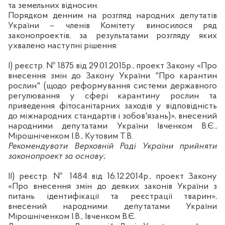
та земельних відносин.
Порядком денним на розгляд народних депутатів
України – членів Комітету виносилося ряд
законопроектів, за результатами розгляду яких
ухвалено наступні рішення:
І) реєстр. № 1875 від 29.01.2015р.
, проект Закону «Про
внесення змін до Закону України "Про карантин
рослин" (щодо реформування системи державного
регулювання у сфері карантину рослин та
приведення
фітосанітарних
заходів у відповідність
до міжнародних стандартів і зобов'язань)», внесений
народними депутатами України Івченком В.Є.,
Мірошніченком
І.В., Кутовим Т.В.
Рекомендувати Верховній Раді України прийняти
законопроект за основу;
ІІ) реєстр. № 1484 від 16.12.2014р.,
проект Закону
«Про внесення змін до деяких законів України з
питань ідентифікації та реєстрації тварин»,
внесений народними депутатами України
Мірошніченком
І.В., Івченком В.Є.