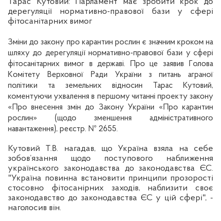
Тарас
Кутовий
: Парламент
має
зробити
крок
до
дерегуляції
нормативно-правової
бази
у
сфері
фітосанітарних
вимог
Зміни
до закону про карантин
рослин
є
значним
кроком
на
шляху до
дерегуляції
нормативно-правової
бази
у
сфері
фітосанітарних
вимог
в
державі
. Про
це
заявив
Г
олова
К
омітету
Верховно
ї Р
ади України
з
питань
аграної
політики
та земельних відносин
Тарас
Кутовий
,
коментуючи
ухвалення
в
першому
читанні
проекту закону
«
Про
внесення
змін
до Закону
України
«
Про карантин
рослин
»
(
щодо
зменшення
адміністративного
навантаження
)
,
реєстр. № 2655
.
Кутовий
Т.В.
нагадав,
що
Україна
взяла на себе
зобов’язання
щодо
поступового
наближення
українського
законодавства
до
законодавства
ЄС.
"
Україна
повинна
встановити
принципи
прозорості
стосовно
фітосанірних
заходів
,
наблизити
своє
законодавство
до
законодавства
ЄС у
цій
сфері
", -
наголосив
він
.