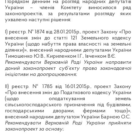
Порядком денним на розгляд народних депутатів
України – членів Комітету виносилося ряд
законопроектів, за результатами розгляду яких
ухвалено наступні рішення:
І) реєстр. № 1874 від 28.01.2015р.
, проект Закону «Про
внесення змін до статті 121 Земельного кодексу
України (щодо набуття права власності на земельні
ділянки)», внесений народними депутатами України
Тимошенко Ю.В., Кириленком І.Г., Івченком В.Є.
Рекомендувати Верховній Раді України направити
даний законопроект суб’єкту права законодавчої
ініціативи на доопрацювання;
ІІ) реєстр. № 1785 від 16.01.2015р.
, проект Закону
«Про
внесення
змін
до
Податкового
кодексу
України
(
щодо
оподаткування
земель
сільськогосподарського
призначення
під
будівлями
,
господарськими
дворами, фермами
тощо
)»,
внесений
народним
депутатом
України
Барною
О.С.
Рекомендувати Верховній Раді України прийняти
законопроект за основу;