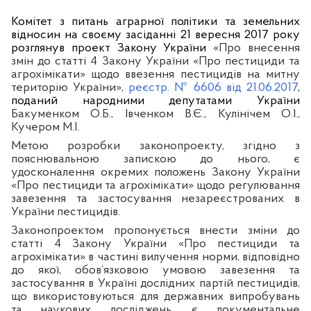
Комітет з питань аграрної політики та земельних
відносин на своєму засіданні 21 вересня 2017 року
розглянув проект Закону України
«Про внесення
змін до статті 4 Закону України «Про пестициди та
агрохімікати» щодо ввезення пестицидів на митну
територію України»,
реєстр. № 6606
від 21.06.2017
,
поданий народними депутатами України
Бакуменком О.Б., Івченком В.Є., Кулінічем О.І.,
Кучером М.І.
Метою розробки законопроекту, згідно з
пояснювальною запискою до нього, є
удосконалення окремих положень Закону України
«Про пестициди та агрохімікати» щодо регулювання
завезення та застосування незареєстрованих в
України пестицидів.
З
аконопроектом пропонується
внести зміни до
статті 4 Закону України «Про пестициди та
агрохімікати» в частині вилучення норми, відповідно
до якої, обов’язковою умовою завезення та
застосування в Україні дослідних партій пестицидів,
що використовуються для державних випробувань
та наукових досліджень, є документальне