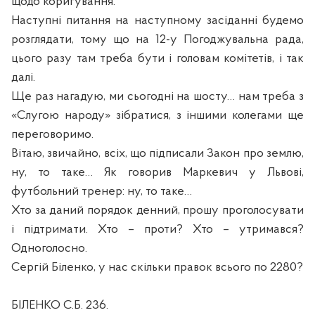
щодо коригування.
Наступні питання на наступному засіданні будемо
розглядати, тому що на 12-у Погоджувальна рада,
цього разу там треба бути і головам комітетів, і так
далі.
Ще раз нагадую, ми сьогодні на шосту… нам треба з
«Слугою народу» зібратися, з іншими колегами ще
переговоримо.
Вітаю, звичайно, всіх, що підписали Закон про землю,
ну, то таке… Як говорив Маркевич у Львові,
футбольний тренер: ну, то таке…
Хто за даний порядок денний, прошу проголосувати
і підтримати. Хто – проти? Хто – утримався?
Одноголосно.
Сергій Біленко, у нас скільки правок всього по 2280?
БІЛЕНКО С.Б. 236.