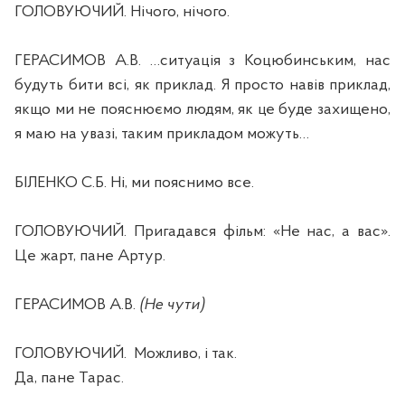
ГОЛОВУЮЧИЙ. Нічого, нічого.
ГЕРАСИМОВ А.В. …ситуація з Коцюбинським, нас
будуть бити всі, як приклад. Я просто навів приклад,
якщо ми не пояснюємо людям, як це буде захищено,
я маю на увазі, таким прикладом можуть…
БІЛЕНКО С.Б. Ні, ми пояснимо все.
ГОЛОВУЮЧИЙ. Пригадався фільм: «Не нас, а вас».
Це жарт, пане Артур.
ГЕРАСИМОВ А.В.
(Не чути)
ГОЛОВУЮЧИЙ.
Можливо, і так.
Да, пане Тарас.