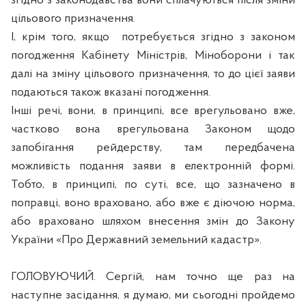
згідно з законодавства вони сплачуються після зміни
цільового призначення.
І, крім того, якщо
потребується згідно з законом
погодження Кабінету Міністрів, Міноборони і так
далі на зміну цільового призначення, то до цієї заяви
подаються також вказані погодження.
Інші речі, вони, в принципі, все врегульовано вже,
частково вона врегульована Законом щодо
запобігання рейдерству, там передбачена
можливість подання заяви в електронній формі.
Тобто, в принципі, по суті, все, що зазначено в
поправці, воно враховано, або вже є діючою норма,
або враховано шляхом внесення змін до Закону
України «Про Державний земельний кадастр».
ГОЛОВУЮЧИЙ. Сергій, нам точно ще раз на
наступне засідання, я думаю, ми сьогодні пройдемо