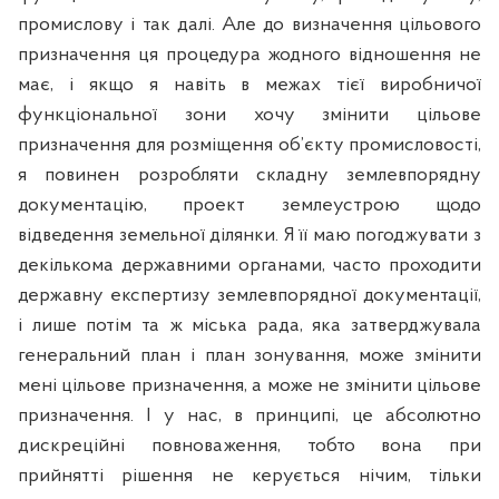
промислову і так далі. Але до визначення цільового
призначення ця процедура жодного відношення не
має, і якщо я навіть в межах тієї виробничої
функціональної зони хочу змінити цільове
призначення для розміщення об’єкту промисловості,
я повинен розробляти складну землевпорядну
документацію, проект землеустрою щодо
відведення земельної ділянки. Я її маю погоджувати з
декількома державними органами, часто проходити
державну експертизу землевпорядної документації,
і лише потім та ж міська рада, яка затверджувала
генеральний план і план зонування, може змінити
мені цільове призначення, а може не змінити цільове
призначення. І у нас, в принципі, це абсолютно
дискреційні повноваження, тобто вона при
прийнятті рішення не керується нічим, тільки