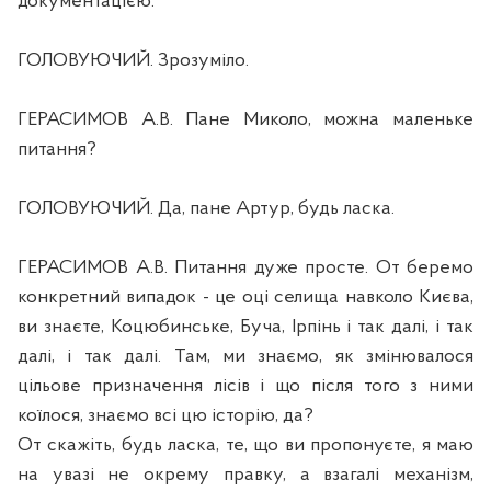
документацією.
ГОЛОВУЮЧИЙ. Зрозуміло.
ГЕРАСИМОВ А.В. Пане Миколо, можна маленьке
питання?
ГОЛОВУЮЧИЙ. Да, пане Артур, будь ласка.
ГЕРАСИМОВ А.В. Питання дуже просте. От беремо
конкретний випадок - це оці селища навколо Києва,
ви знаєте, Коцюбинське, Буча, Ірпінь і так далі, і так
далі, і так далі. Там, ми знаємо, як змінювалося
цільове призначення лісів і що після того з ними
коїлося, знаємо всі цю історію, да?
От скажіть, будь ласка, те, що ви пропонуєте, я маю
на увазі не окрему правку, а взагалі механізм,