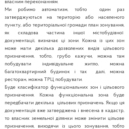
власним переконанням.
Ми робимо автоматизм, тобто
один раз
затверджуються на територію або населеного
пункту, або територіальної громади план зонування,
як складова частина іншої містобудівної
документації, визначає ці зони. Кожна із цих зон
може мати декілька дозволених видів цільового
призначення, тобто, грубо кажучи, можна там
побудувати індивідуальне житло, можна
багатоквартирний будинок і так
далі, можна
ресторан, можна ТРЦ побудувати.
Буде класифікатор функціональних зон і цільового
призначення. Кожна функціональна зона буде
передбачати декілька
цільових призначень. Якщо ця
документація вже затверджена і внесена в кадастр,
то власник земельної ділянки може змінити цільове
призначення, виходячи із цього зонування, тобто