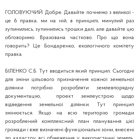
ГОЛОВУЮЧИЙ. Добре. Давайте почнемо з великої -
це 6 правка, ми на ній, в принципі, минулий раз
зупинились, зупинились трошки далі, але давайте цю
обговоримо. Врахована частково. Про що вона
говорить? Це Бондаренко, екологічного комітету
правка.
БІЛЕНКО С.Б. Тут вводиться який принцип. Сьогодні
для зміни цільового призначення кожної земельної
ділянки потрібно розробляти землевпорядну
документацію,
проект землеустрою щодо
відведення земельної ділянки. Тут принцип
змінюється. Якщо на всю територію громади
розроблений комплексний план планування цієї
громади і вже визначені функціональні зони, внесені
до кадастру всі обмеження у використанні земель,