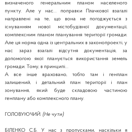
визначеного генеральним планом населеного
пункту. Але у нас… поправки Плачкової взагалі
направлені на те, що вона не погоджується з
існуванням нової містобудівної документації,
комплексним планом планування території громади.
Але ця норма одна із центральних в законопроекті, у
нас зараз взагалі відсутня документація, за
допомогою якої планується використання земель
громади. Тому, в принципі…
А все інше враховано, тобто там і генплан
залишений, і детальний план території і план
зонування, який буде складовою частиною
генплану або комплексного плану.
ГОЛОВУЮЧИЙ.
(Не чути)
БІЛЕНКО С.Б. У нас з пропусками, наскільки я