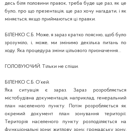
десь біля половини правок, треба буде ще раз, як це
було, про що презентація, ще раз хочу нагадати, і як
міняється, якщо приймаються ці правки.
БІЛЕНКО С.Б. Може, я зараз кратко поясню, щоб було
зрозуміло, і, може, ми змінимо декілька питань по
ходу. Яка процедура зміни цільового призначення…
ГОЛОВУЮЧИЙ. Тільки не спіши.
БІЛЕНКО С.Б. О’кей.
Яка ситуація є зараз. Зараз розробляється
містобудівна документація, наприклад, генеральний
план населеного пункту. Потім розробляється як
окремий документ план зонування території.
Територія населеного пункту розподіляється на
функціональні зони: житлову зону, громадську зону,