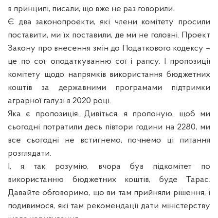
в принципі, писали, що вже не раз говорили.
Є два законопроекти, які члени комітету просили
поставити, ми їх поставили, де ми не головні. Проект
Закону про внесення змін до Податкового кодексу –
це по сої, оподаткуванню сої і рапсу. І пропозиції
комітету щодо напрямків використання бюджетних
коштів за державними програмами підтримки
аграрної галузі в 2020 році.
Яка є пропозиція. Дивіться, я пропоную, щоб ми
сьогодні потратили десь півтори години на 2280, ми
все сьогодні не встигнемо, почнемо ці питання
розглядати.
І, я так розумію, вчора був підкомітет по
використанню бюджетних коштів, буде Тарас.
Давайте обговоримо, що ви там прийняли рішення, і
подивимося, які там рекомендації дати міністерству