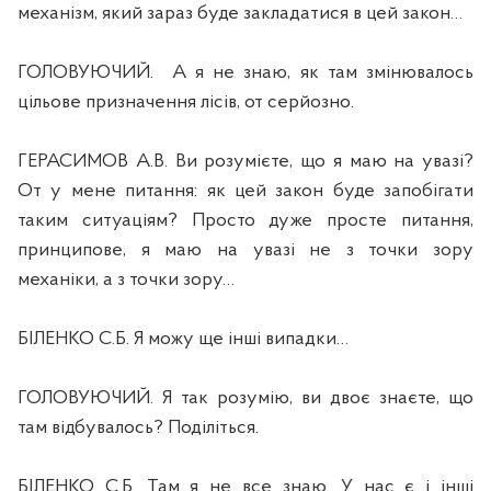
механізм, який зараз буде закладатися в цей закон…
ГОЛОВУЮЧИЙ.
А я не знаю, як там змінювалось
цільове призначення лісів, от серйозно.
ГЕРАСИМОВ А.В. Ви розумієте, що я маю на увазі?
От у мене питання: як цей закон буде запобігати
таким ситуаціям? Просто дуже просте питання,
принципове, я маю на увазі не з точки зору
механіки, а з точки зору…
БІЛЕНКО С.Б. Я можу ще інші випадки…
ГОЛОВУЮЧИЙ. Я так розумію, ви двоє знаєте, що
там відбувалось? Поділіться.
БІЛЕНКО С.Б. Там я не все знаю. У нас є і інші