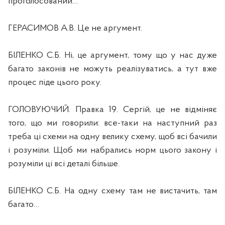
проголосований…
ГЕРАСИМОВ А.В. Це не аргумент.
БІЛЕНКО С.Б. Ні, це аргумент, тому що у нас дуже
багато законів не можуть реалізуватись, а тут вже
процес піде цього року.
ГОЛОВУЮЧИЙ. Правка 19. Сергій, це не відміняє
того, що ми говорили: все-таки на наступний раз
треба ці схеми на одну велику схему, щоб всі бачили
і розуміли. Щоб ми набрались норм цього закону і
розуміли ці всі деталі більше.
БІЛЕНКО С.Б. На одну схему там не вистачить, там
багато…