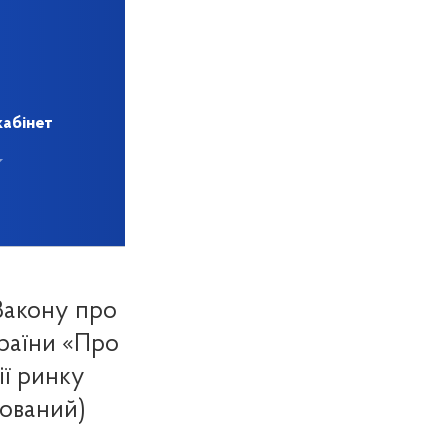
кабінет
Закону про
раїни «Про
ії ринку
ьований)