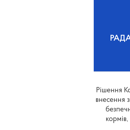
РАД
Рішення К
внесення 
безпечн
кормів,