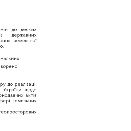
змін до деяких
ів державних
ання земельної
о.
імальних
оворено.
у до реалізації
в України щодо
онодавчих актів
фері земельних
 геопросторових