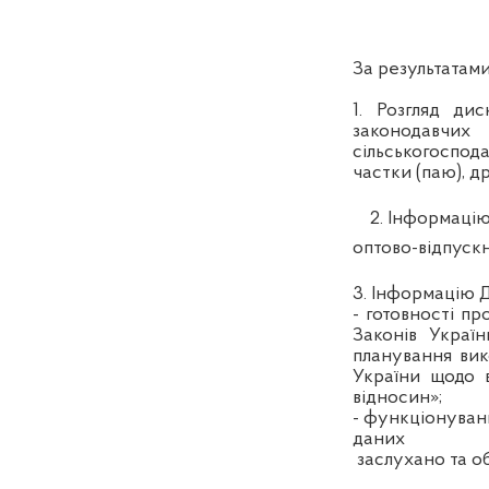
За результатами
1. Розгляд ди
законодавчи
сільськогоспо
частки (паю), д
2. Інформацію 
оптово-відпускн
3. Інформацію 
- готовності п
Законів Украї
планування вик
України щодо 
відносин»;
- функціонуван
даних
заслухано та о