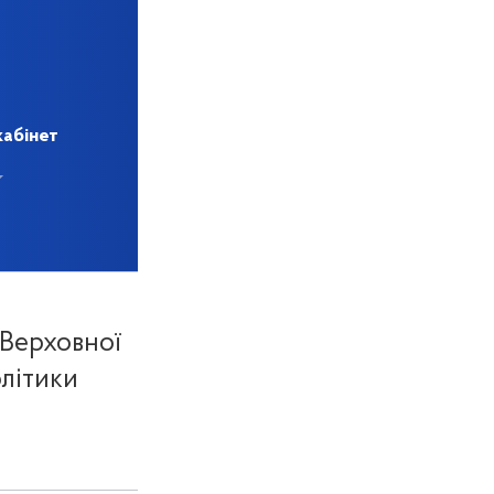
кабінет
 Верховної
олітики