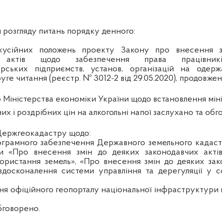
 розгляду питань порядку денного:
скусійних положень проекту Закону про внесення 
х актів щодо забезпечення права працівник
дарських підприємств, установ, організацій на одерж
руге читання (реєстр. № 3012-2 від 29.05.2020), продовжен
Міністерства економіки України щодо встановлення мін
их і роздрібних цін на алкогольні напої заслухано та обг
Держгеокадастру щодо:
рограмного забезпечення Державного земельного кадастр
ни «Про внесення змін до деяких законодавчих акті
ористання земель», «Про внесення змін до деяких зак
вдосконалення системи управління та дерегуляції у с
ня офіційного геопорталу національної інфраструктури
бговорено.