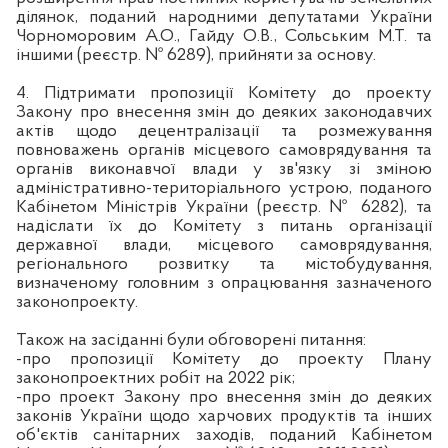
ділянок, поданий народними депутатами України
Чорноморовим А.О., Гайду О.В., Сольським М.Т. та
іншими (реєстр. № 6289), прийняти за основу.
4. Підтримати пропозиції Комітету до проекту
Закону про внесення змін до деяких законодавчих
актів щодо децентралізації та розмежування
повноважень органів місцевого самоврядування та
органів виконавчої влади у зв'язку зі зміною
адміністративно-територіального устрою, поданого
Кабінетом Міністрів України (реєстр. № 6282), та
надіслати їх до Комітету з питань організації
державної влади, місцевого самоврядування,
регіонального розвитку та містобудування,
визначеному головним з опрацювання зазначеного
законопроекту.
Також на засіданні були обговорені питання:
-про пропозиції Комітету до проекту Плану
законопроектних робіт на 2022 рік;
-про проект Закону про внесення змін до деяких
законів України щодо харчових продуктів та інших
об'єктів санітарних заходів, поданий Кабінетом