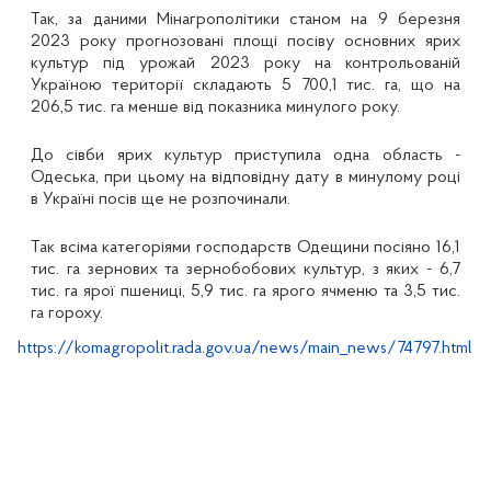
Так, за даними Мінагрополітики станом на 9 березня
2023 року прогнозовані площі посіву основних ярих
культур під урожай 2023 року на контрольованій
Україною території складають 5 700,1 тис. га, що на
206,5 тис. га менше від показника минулого року.
До сівби ярих культур приступила одна область -
Одеська, при цьому на відповідну дату в минулому році
в Україні посів ще не розпочинали.
Так всіма категоріями господарств Одещини посіяно 16,1
тис. га зернових та зернобобових культур, з яких - 6,7
тис. га ярої пшениці, 5,9 тис. га ярого ячменю та 3,5 тис.
га гороху.
https://komagropolit.rada.gov.ua/news/main_news/74797.html