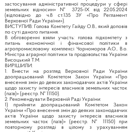
застосування адміністративної процедури у сфері
земельних відносин» № 3725-ІХ від 22.05.2024
(відповідно до ч.8 ст.135 ЗУ «Про Регламент
Верховної Ради України»).
ВИСТУПИВ:
Голова Комітету Гайду О.В., який доповів
по суті даного питання.
В обговоренні взяли участь: голова підкомітету з
питань економічної і фінансової політики в
агропромисловому комплексі Чорноморов А.О., В.о.
Міністра аграрної політики та продовольства України
Висоцький Т.М.
ВИРІШИЛИ:
1. Внести на розгляд Верховної Ради України
доопрацьований Комітетом Закон України «Про
внесення змін до деяких законодавчих актів України
щодо захисту інтересів власників земельних часток
(паїв)» (реєстр. № 11150).
2. Рекомендувати Верховній Раді України:
1) прийняти доопрацьований Комітетом Закон
України «Про внесення змін до деяких законодавчих
актів України щодо захисту інтересів власників
земельних часток (паїв)» (реєстр. № 11150) при
повторному розгляді в цілому з урахуванням