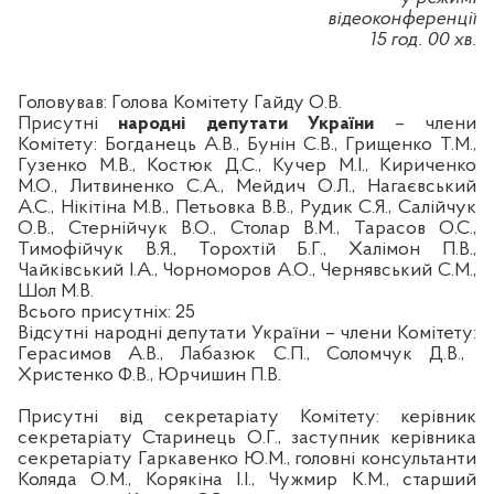
відеоконференції
15 год. 00 хв.
Головував:
Голова Комітету Гайду О.В.
Присутні
народні депутати України
–
члени
Комітету:
Богданець А.В., Бунін С.В.,
Грищенко Т.М.,
Гузенко М.В., Костюк Д.С., Кучер М.І., Кириченко
М.О., Литвиненко С.А., Мейдич О.Л., Нагаєвський
А.С., Нікітіна М.В., Петьовка В.В., Рудик С.Я.,
Салійчук
О.В.,
Стернійчук В.О., Столар В.М., Тарасов О.С.,
Тимофійчук В.Я., Торохтій Б.Г., Халімон П.В.,
Чайківський І.А., Чорноморов А.О., Чернявський С.М.,
Шол М.В.
Всього присутніх:
25
Відсутні народні депутати України – члени Комітету:
Герасимов А.В., Лабазюк С.П., Соломчук Д.В.,
Христенко Ф.В., Юрчишин П.В.
Присутні від секретаріату Комітету: керівник
секретаріату Старинець О.Г., заступник керівника
секретаріату Гаркавенко Ю.М., головні консультанти
Коляда О.М., Корякіна І.І., Чужмир К.М., старший