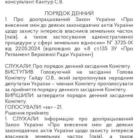
консультант Кантур С.В.
ПОРЯДОК ДЕННИЙ
1. Про доопрацьований Закон України «Про
внесення змін до деяких законодавчих актів України
щодо захисту інтересів власників земельних часток
(паїв), а також застосування адміністративної
процедури у сфері земельних відносин» № 3725-ІХ
від 22.05.2024 (відповідно до ч.8 ст.135 ЗУ «Про
Регламент Верховної Ради України»).
СЛУХАЛИ:
Про порядок денний засідання Комітету.
ВИСТУПИВ:
Головуючий на засіданні Голова
Комітету Гайду О.В., який запропонував народним
депутатам України – членам Комітету проголосувати
за прийняття порядку денного засідання Комітету.
ВИРІШИЛИ:
затвердити порядок денний засідання
Комітету.
ГОЛОСУВАЛИ:
«за» - 21.
Рішення прийнято.
1. СЛУХАЛИ:
Інформацію про доопрацьований
Закон України «Про внесення змін до деяких
законодавчих актів України щодо захисту інтересів
власників земельних часток (паїв), а також