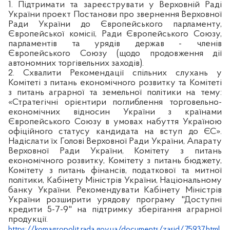
1. Підтримати та зареєструвати у Верховній Раді
України проект Постанови про звернення Верховної
Ради України до Європейського парламенту,
Європейської комісії, Ради Європейського Союзу,
парламентів та урядів держав - членів
Європейського Союзу (щодо продовження дії
автономних торгівельних заходів).
2. Схвалити Рекомендації спільних слухань у
Комітеті з питань економічного розвитку та Комітеті
з питань аграрної та земельної політики на тему:
«Стратегічні орієнтири поглиблення торговельно-
економічних відносин України з країнами
Європейського Союзу в умовах набуття Україною
офіційного статусу кандидата на вступ до ЄС».
Надіслати їх Голові Верховної Ради України, Апарату
Верховної Ради України, Комітету з питань
економічного розвитку, Комітету з питань бюджету,
Комітету з питань фінансів, податкової та митної
політики, Кабінету Міністрів України, Національному
банку України. Рекомендувати Кабінету Міністрів
України розширити урядову програму "Доступні
кредити 5-7-9" на підтримку зберігання аграрної
продукції.
https://komagropolit.rada.gov.ua/documents/zasid/75937.html