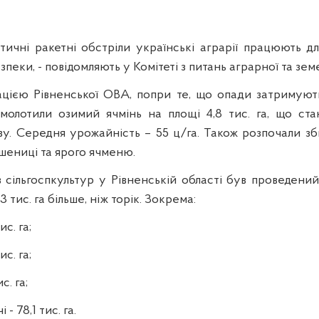
ичні ракетні обстріли українські аграрії працюють д
зпеки, - повідомляють у Комітеті з питань аграрної та зем
ацією Рівненської ОВА, попри те, що опади затримують
молотили озимий ячмінь на площі 4,8 тис. га, що ста
іву. Середня урожайність – 55 ц/га. Також розпочали з
пшениці та ярого ячменю.
в сільгоспкультур у Рівненській області був проведений
,3 тис. га більше, ніж торік. Зокрема:
ис. га;
ис. га;
с. га;
 - 78,1 тис. га.