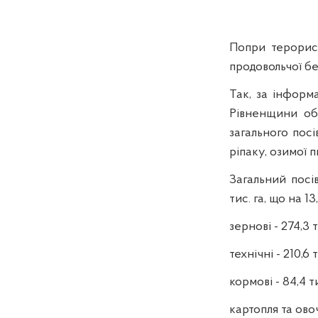
Попри терорист
продовольчої бе
Так, за інформ
Рівненщини об
загального пос
ріпаку, озимої 
Загальний посі
тис. га, що на 13
зернові - 274,3 т
технічні - 210,6 т
кормові - 84,4 ти
картопля та овочі