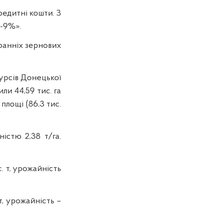
редитні кошти. З
7-9%».
ранніх зернових
урсів Донецької
ли 44,59 тис. га
площі (86,3 тис.
істю 2,38 т/га.
с. т, урожайність
т, урожайність –