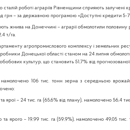
о сталій роботі аграріїв Рівненщини сприяють залучені к
рд грн – за державною програмою «Доступні кредити 5-
ють жнива на Донеччині – аграрії обмолотили половину 
,4 т/га.
ртаменту агропромислового комплексу і земельних рес
робники Донецької області станом на 24 липня обмолоти
обобових культур, що становить 51,7% від прогнозованої 
 намолочено 106 тис. тонн зерна з середньою врожайн
очено:
а ярої – 24 тис. га (65,6% від плану), намолочено 56,4 ти
та ярого – 19,99 тис. га (59,9%), намолочено 49,05 тис. 