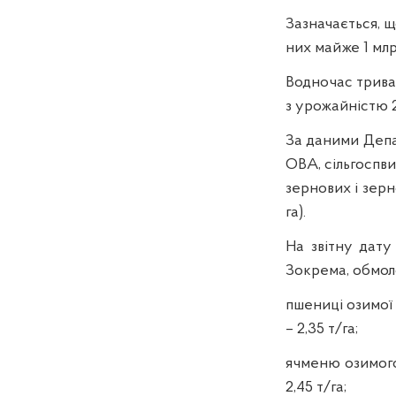
Зазначається, щ
них майже 1 мл
Водночас трива
з урожайністю 2
За даними Депа
ОВА, сільгоспви
зернових і зерн
га).
На звітну дату
Зокрема, обмол
пшениці озимої т
– 2,35 т/га;
ячменю озимого 
2,45 т/га;