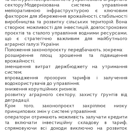
сектору.Модернізована система управління
меліоративною інфраструктурою є ключовим
фактором для збереження врожайності, стабільності
виробництва та розвитку сільських територій. Вона
створює можливості для інвестицій, довгострокових
проєктів та сталого управління водними ресурсами,
що є стратегічно важливим для майбутнього
аграрної галузі України.
Положення законопроєкту передбачають, зокрема:
розширення площ зрошення та підвищення
врожайності;
зменшення витрат держбюджету на утримання
систем;
впровадження прозорих тарифів і залучення
водокористувачів до управління;
зниження корупційних ризиків;
розвитку аграрного сектору, захисту ґрунтів від
деградації.
Крім того, законопроєкт закріплює низку
принципових змін у системі управління:
оператори отримають можливість залучати кредити
та включати інвестиційну складову в тариф,
спрямовуючи всі доходи виключно на розвиток