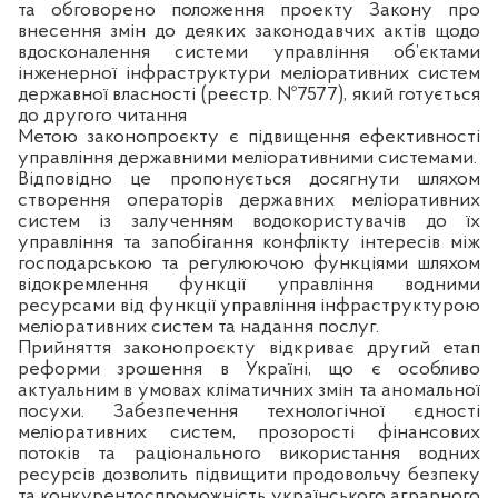
та обговорено положення проекту Закону про
внесення змін до деяких законодавчих актів щодо
вдосконалення системи управління об’єктами
інженерної інфраструктури меліоративних систем
державної власності (реєстр. №7577), який готується
до другого читання
Метою законопроєкту є підвищення ефективності
управління державними меліоративними системами.
Відповідно це пропонується досягнути шляхом
створення операторів державних меліоративних
систем із залученням водокористувачів до їх
управління та запобігання конфлікту інтересів між
господарською та регулюючою функціями шляхом
відокремлення функції управління водними
ресурсами від функції управління інфраструктурою
меліоративних систем та надання послуг.
Прийняття законопроєкту відкриває другий етап
реформи зрошення в Україні, що є особливо
актуальним в умовах кліматичних змін та аномальної
посухи. Забезпечення технологічної єдності
меліоративних систем, прозорості фінансових
потоків та раціонального використання водних
ресурсів дозволить підвищити продовольчу безпеку
та конкурентоспроможність українського аграрного