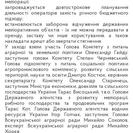
меліорації;
запроваджується довгострокове планування
діяльності операторів замість річного бюджетного
підходу;
встановлюється заборона відчуження державних
меліоративних об’єктів - їх не можна передавати в
оренду, заставу чи інше користування, а також
накладати арешт або звертати стягнення.
У заході взяли участь Голова Комітету з питань
аграрної та земельної політики Олександр Гайду,
заступник голови Комітету Степан Чернявський,
Голова підкомітету з питань соціальної політики
агропромислового комплексу, розвитку сільських
територій, науки та освіти Дмитро Костюк, керівник
секретаріату Комітету Олександр Старинець,
заступник Міністра економіки, довкілля та сільського
господарства України Тарас Висоцький, т.в.о. Голови
Державного агентства з розвитку меліорації,
рибного господарства та продовольчих програм
Тарас Кот, Голова Державного агентства водних
ресурсів України Ігор Гопчак, заступник Голови
Всеукраїнської аграрної ради Михайло Соколов,
експерт Всеукраїнської аграрної ради Михайло
Хорєв.